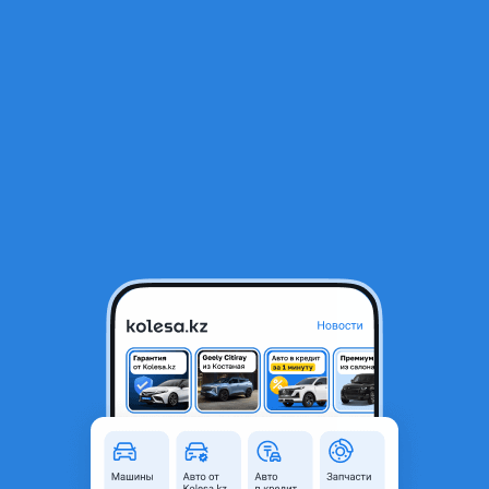
RU
Открыть приложение
В начало
1
/
2
Радиатор печки
20 000 ₸
Объявление находится в архиве и может быть