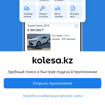
неактуальным.
Город
Караганда, Карагандинская
область
Состояние
Новая
Есть доставка
Да
Подходит на авто
Skoda Octavia
2013 - 2017 3 поколение [A7]
Удобный поиск и быстрая подача в приложении
Volkswagen Golf
2017 - 2020 7 поколение рестайлинг, 2012 - 2017 7
Открыть приложение
поколение
Показать больше
Volkswagen Passat
Перейти в мобильную версию сайта
2010 - 2015 B7