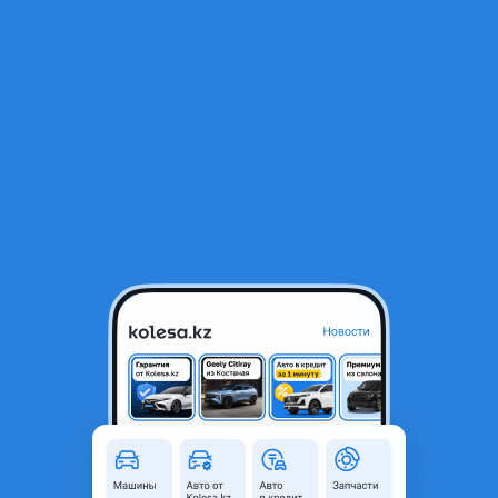
RU
Открыть приложение
В начало
1
/
2
Привод на lexus
35 000 ₸
Город
Конаев (Капшагай),