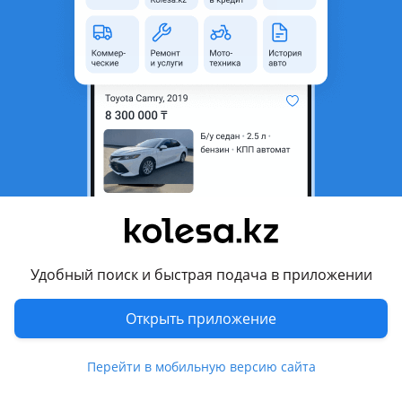
Алматинская область
Состояние
Новая
Оригинальность
Оригинал
Возможна рассрочка или
Да
кредит
Есть доставка
Да
Подходит на авто
Lexus ES 300
1991 - 1997 2 поколение (VCV10/VZV21), 1996 - 2001 3
поколение (MCV/VZV), 2001 - 2006 4 поколение (MCV/VZV)
Удобный поиск и быстрая подача в приложении
Lexus ES 350
Открыть приложение
2006 - 2009 5 поколение (V4), 2009 - 2012 5 поколение
рестайлинг (V4), 2012 - 2015 6 поколение (V6), 2015 - 2018 6
Показать больше
Перейти в мобильную версию сайта
поколение рестайлинг (V6), 2018 - н.в. 7 поколение
(Z10/A10/H10)