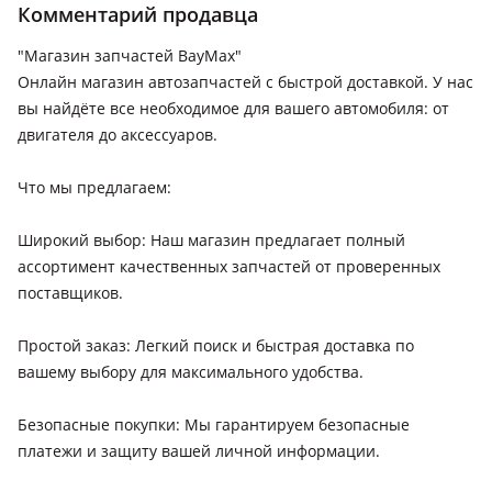
Комментарий продавца
Lexus GS 300
1993 - 1997 1 поколение (JZS147), 1997 - 2000 2 поколение
"Магазин запчастей BayMax"
(S16), 2000 - 2004 2 поколение рестайлинг (S16), 2007 - 2011
Онлайн магазин автозапчастей с быстрой доставкой. У нас
3 поколение рестайлинг (S19), 2004 - 2007 3 поколение (S19)
вы найдёте все необходимое для вашего автомобиля: от
двигателя до аксессуаров.
Lexus GS 350
1997 - 2000 2 поколение (S16), 2007 - 2011 3 поколение
Что мы предлагаем:
рестайлинг (S19), 2015 - 2020 4 поколение рестайлинг (L1),
2011 - 2015 4 поколение (L1), 2004 - 2007 3 поколение (S19)
Широкий выбор: Наш магазин предлагает полный
Lexus IS 300
ассортимент качественных запчастей от проверенных
1999 - 2005 XE10, 2005 - 2010 XE20, 2013 - 2016 XE30, 2016 -
поставщиков.
2022 XE30 рестайлинг, 2020 - н.в. XE30 [2-й рестайлинг]
Простой заказ: Легкий поиск и быстрая доставка по
Lexus IS 350
вашему выбору для максимального удобства.
2005 - 2010 XE20, 2016 - 2022 XE30 рестайлинг, 2020 - н.в.
XE30 [2-й рестайлинг]
Безопасные покупки: Мы гарантируем безопасные
Lexus LX 470
платежи и защиту вашей личной информации.
2002 - 2007 2 поколение рестайлинг (UZJ100), 1998 - 2002 2