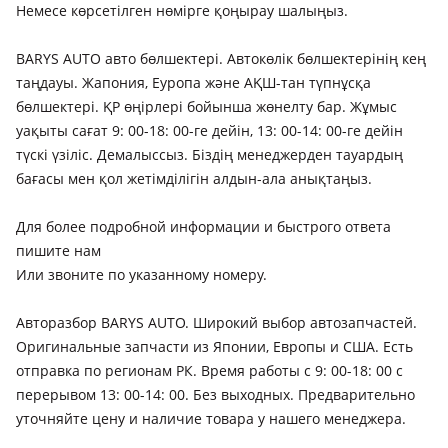
Немесе көрсетілген нөмірге қоңырау шалыңыз.
BARYS AUTO авто бөлшектері. Автокөлік бөлшектерінің кең
таңдауы. Жапония, Еуропа және АҚШ-тан түпнұсқа
бөлшектері. ҚР өңірлері бойынша жөнелту бар. Жұмыс
уақыты сағат 9: 00-18: 00-ге дейін, 13: 00-14: 00-ге дейін
түскі үзіліс. Демалыссыз. Біздің менеджерден тауардың
бағасы мен қол жетімділігін алдын-ала анықтаңыз.
Для более подробной информации и быстрого ответа
пишите нам
Или звоните по указанному номеру.
Авторазбор BARYS AUTO. Широкий выбор автозапчастей.
Оригинальные запчасти из Японии, Европы и США. Есть
отправка по регионам РК. Время работы с 9: 00-18: 00 с
перерывом 13: 00-14: 00. Без выходных. Предварительно
уточняйте цену и наличие товара у нашего менеджера.