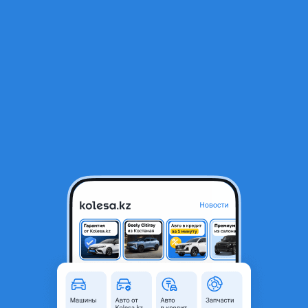
RU
Открыть приложение
1
/
8
Крышка багажника (капот задний, дверь 5) на Lexus LX470
100 000 ₸
Город
Каскелен, Алматинская