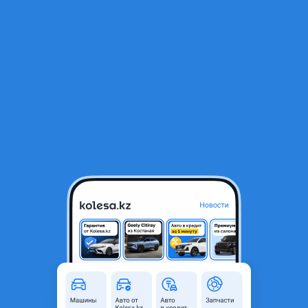
RU
Открыть приложение
1
/
10
Крыло и крепление крыла на SKODA RAPID
9 000 ₸
Город
Алматы, Алматинская