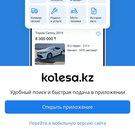
область
Состояние
Новая
Код запчасти
2
Подходит на авто
Skoda Rapid
2012 - 2017 1 поколение (NH3/NH1), 2017 - 2020 1 поколение
рестайлинг (NH3/NH1), 2020 - н.в. 2 поколение
Комментарий продавца
Новая, есть в наличии Крыло и крепление крыла на SKODA
Удобный поиск и быстрая подача в приложении
RAPID, цены начинаются ОТ 9 000 тг и выше в зависимости
от модели и года выпуска. Так же имеются и другие
Открыть приложение
запчасти в наличии для данной марки автомашины. По
всем вопросам можете звонить или написать. Есть
Перейти в мобильную версию сайта
доставка по городу и отправка по регионам РК.