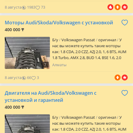
быстрая доставка по городу и отправка
8 августа
1983
73
по всему району. Установка хорошего
качество. Находимся на кар сити 3 ярус,
Моторы Audi/Skoda/Volkswagen с установкой
балконовый ряд, 12А бутик Стоимость
рейки зависит от марка и год выпуски
400 000 ₸
машины. Цены уточните по телефону!
Б/y
Volkswagen Passat
оригинал
У
нас вы можете купить такие моторы
как: 1.8 CDA, 2.0 CZZ, AZJ 2.0, 1, 6 BTS, AUM
1.8 Turbo, AMX 2.8, BUD 1.4, BSE 1.6, 2.0
AXW, ADR 1.8, 3.0 ASN, 2.0 Turbo BWA, 2.0
7
Алматы
ALT, 3.6 BHK, 1.8 Turbo, Так же в наличии
акпп: DSG 1.8/2.0 DSG7 1.8 GOLF4 1.6/2.0
8 августа
66
3
POLO 09G При установке на нашем
сервисе вы получаете: 1. МАСЛО 1.
Двигателя на Audi/Skoda/Volkswagen с
МАСЛО 2. ФИЛЬТР 2. АДАПТАЦИЯ
КОРОБКИ 3. АНТИФРИЗ За
установкой и гарантией
дополнительной информацией можете
400 000 ₸
обратится по телефону к менеджеру
Марии, отвечу на все ваши вопросы и
Б/y
Volkswagen Passat
оригинал
У
проконсультирую по наличию и
нас вы можете купить такие моторы
стоимости.
как: 1.8 CDA, 2.0 CZZ, AZJ 2.0, 1, 6 BTS, AUM