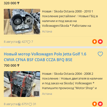
320 000 ₸
Новая
Skoda Octavia 2000 - 2010 1
поколение рестайлинг
Новые ГБЦ в
наличии и под заказ на
Volkswagen/Skoda * Работаем на
прямую с заводом изготовителя *
3
Астана
Применялись на такие модели как:
Skoda Rapid, Fabia, Roomster, Superb, Yeti,
8 августа
427
7
Octavia/Volkswagen Polo, Jetta, Golf,
Sharan, Eos, Tiguan -Производство* КНР*
Новый мотор Volkswagen Polo Jetta Golf 1.6
-Состояние* новое* -Гарантия 14 дней
-Доставка по всему РК -Наличный и без
CWVA CFNA BSF CDAB CCZA BFQ BSE
наличный расчет/QR -Рассрочка/кредит
700 000 ₸
-Есть свой автосервис По всем вопросам
звоните уточняйте!
Новая
Skoda Octavia 2004 - 2008 2
поколение
Новые двигателя в наличии
и под заказ на Skoda| Volkswagen *
Напишите промокод "Motor Shop" и
получите 3% скидку * Работаем на
5
Астана
прямую с заводом изготовителя *
Применялись на такие модели как:
8 августа
6751
31