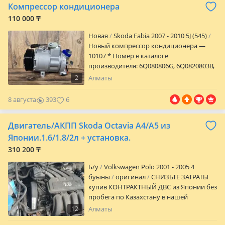
Компрессор кондиционера
110 000 ₸
Новая
Skoda Fabia 2007 - 2010 5J (545)
Новый компрессор кондиционера —
10107 * Номер в каталоге
производителя: 6Q080806G, 6Q0820803B,
6Q0820803D, 6Q0820803DX, 6Q0820803E,
2
Алматы
6Q0820803G, 6Q0820803H, 6Q0820803J,
6Q0820803K, 6Q0820803P, 6Q0820803Q,
8 августа
393
6
6Q0820803R, 6Q0820808, 6Q0820808A,
6Q0820808B, 6Q0820808C, 6Q0820808D,
Двигатель/АКПП Skoda Octavia A4/A5 из
6Q0820808E, 6Q0820808F, 6Q0820808FX,
6Q0820808G, 6Q0820808GX, 6Q8820803P,
Японии.1.6/1.8/2л + установка.
6Q8820803Q, 6R0820803C, 6R0820803D,
310 200 ₸
6R0820803E, 6R0820803F, 8Q0820803H,
8Q0820803R, 8Z0260805, 8Z0260805A,
Б/y
Volkswagen Polo 2001 - 2005 4
8Z0260808A, 6Q0820803GX, 6Q0820808FX,
буыны
оригинал
СНИЗЬТЕ ЗАТРАТЫ
6Q0820808GX, DCP02007, DCP27001,
купив КОНТРАКТНЫЙ ДВС из Японии без
DCP27002, DCP32005, DCP32020 *
пробега по Казахстану в нашей
Работаем с регионами. * Оплата при
компании AvtoStart: — Установим
12
Алматы
получении курьеру. * Для заказа
мотор на собственном СТО по