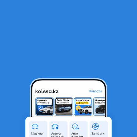
RU
Открыть приложение
1
Автозапчасти
Фильтр
Рапид в Казахстане
Найдено 3 126 объявлений
VIP-предложения
Стать VIP
Бампер передний и задний SKODA RAPID
14 000 ₸
10