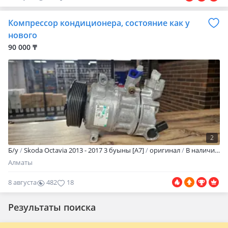
Компрессор кондиционера, состояние как у
нового
90 000 ₸
2
Б/y
Skoda Octavia 2013 - 2017 3 буыны [A7]
оригинал
В наличии. Пробег не большой. Масло залито.100% рабочий.10109
Алматы
8 августа
482
18
Результаты поиска