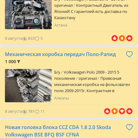
оригинал
Контрактный Двигатель из
Японий! С гарантией есть доставка по
Казахстану
2
Астана
8 августа
833
5
Механическая коробка передач Поло-Рапид
1 000 ₸
Б/y
Volkswagen Polo 2009 - 2015 5
поколение
оригинал
Привозная
механическая коробка на фольксваген
поло 2009-2015г. Контрактная в
отличном состоянии гарантия и
4
Алматы
отправка по регионам!
8 августа
781
11
Новая головка блока CCZ CDA 1.8 2.0 Skoda
Volkswagen BSE BFQ BSF CFNA