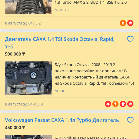
1.8 Turbo, AMX 2.8, BUD 1.4, BSE 1.6, 2.0
AXW, ADR 1.8, 3.0 ASN, 2.0 Turbo BWA, 2.0
2
Алматы
ALT, 3.6 BHK, 1.8 Turbo, Так же в наличии
акпп: DSG 1.8/2.0 DSG7 1.8 GOLF4 1.6/2.0
8 августа
64
2
POLO 09G При установке на нашем
сервисе вы получаете: 1. МАСЛО 2.
Двигатель CAXA 1.4 TSI Skoda Octavia, Rapid,
ФИЛЬТР 3. АНТИФРИЗ За
дополнительной информацией можете
Yeti;
обратится по телефону к менеджеру
500 000 ₸
Марии, отвечу на все ваши вопросы и
проконсультирую по наличию и
Б/y
Skoda Octavia 2008 - 2013 2
стоимости.
поколение рестайлинг
оригинал
В
наличии контрактный двигатель CAXA
на Skoda Octavia, Rapid, Yeti, объёмом 1.4
TSI; Двигатель без пробега по СНГ; В
4
Астана
хорошем техническом состоянии;
Отправляем в другие регионы РК; Для
8 августа
848
8
регионов предоставляем фото видео
обзор; Срок проверки 30 дней;
Volkswagen Passat CAXA 1.4л Турбо Двигатель
Авторазбор Nomad Avto!
450 000 ₸
Б/y
Volkswagen Passat 2010 - 2015 B7