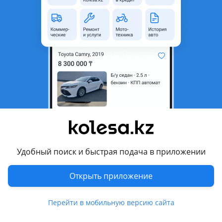
область
Состояние
Новая
Код запчасти
2
Есть доставка
Да
Подходит на авто
Kia Rio
2011 - 2015 3 поколение (UB), 2015 - 2017 3 поколение
рестайлинг, 2017 - 2020 4 поколение, 2020 - н.в. 4
поколение рестайлинг
Удобный поиск и быстрая подача в приложении
Комментарий продавца
Открыть приложение
Новая, есть в наличии Зеркало боковое KIA RIO, цены
начинаются ОТ 10 000 тг и выше в зависимости от модели
и года выпуска. Так же имеются и другие запчасти в
Перейти в мобильную версию сайта
наличии для данной марки автомашины. По всем