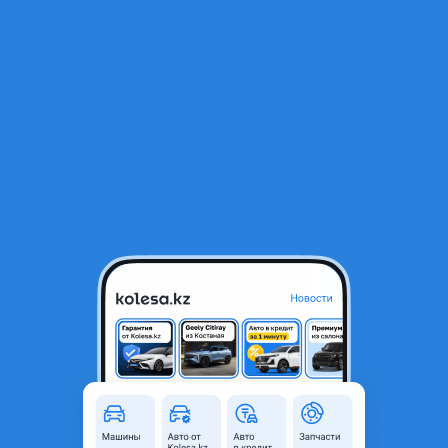
RU
Открыть приложение
1
/
8
Зеркало боковое на KIA RIO
10 000 ₸
Город
Алматы, Алматинская