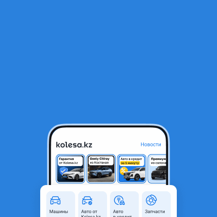
RU
Открыть приложение
1
/
5
Повторитель — Kia Rio 2012-
2 500 ₸
Город
Алматы, Алматинская