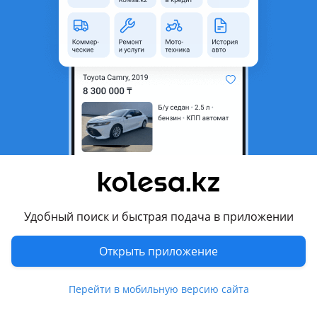
область
Состояние
Новая
Комментарий продавца
Kia Rio 2012-
Есть только одна сторона L (левая)
Хорошое качество (дубликат)
Цена указана за одну сторону.
Чтобы уточнить, позвоните или напишите по номеру
телефона.
Kia Rio 2012-
Удобный поиск и быстрая подача в приложении
Тек бір жағы бар L (сол)
Сапасы жақсы (дубликат)
Открыть приложение
Бағасы тек бір бетіне көрсетілген.
Керек заттарыңызды білу үшін, бізге қоңырау шалып
Перейти в мобильную версию сайта
немесе осы нөмерге жаза аласыздар.