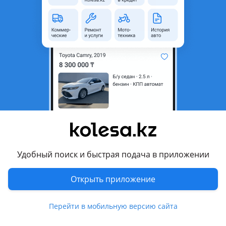
область
Состояние
Б/y
Есть доставка
Да
Комментарий продавца
Кардан задний КИЯ Соренто
Перевести
Другие объявления продавца
шрот
Удобный поиск и быстрая подача в приложении
Запчасти
Открыть приложение
Автозапчасти
2106
Перейти в мобильную версию сайта
Диски
29