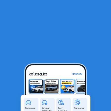
RU
Открыть приложение
В начало
1
/
2
Кардан задний КИЯ Соренто
60 000 ₸
Город
Караганда, Карагандинская