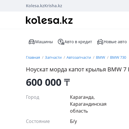
Kolesa.kz
Krisha.kz
Машины
Авто в кредит
Новые авто
Главная
Запчасти
Автозапчасти
BMW
BMW 730
Ноускат морда капот крылья BMW 7 
600 000
₸
Город
Караганда,
Карагандинская
область
Состояние
Б/y