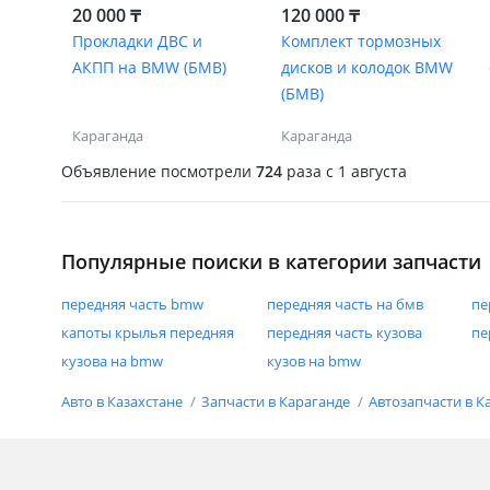
20 000 ₸
120 000 ₸
Прокладки ДВС и
Комплект тормозных
АКПП на BMW (БМВ)
дисков и колодок BMW
(БМВ)
Караганда
Караганда
Объявление посмотрели
724
раза
c 1 августа
Популярные поиски в категории запчасти
передняя часть bmw
передняя часть на бмв
пе
капоты крылья передняя
передняя часть кузова
пе
кузова на bmw
кузов на bmw
Авто в Казахстане
Запчасти в Караганде
Автозапчасти в К