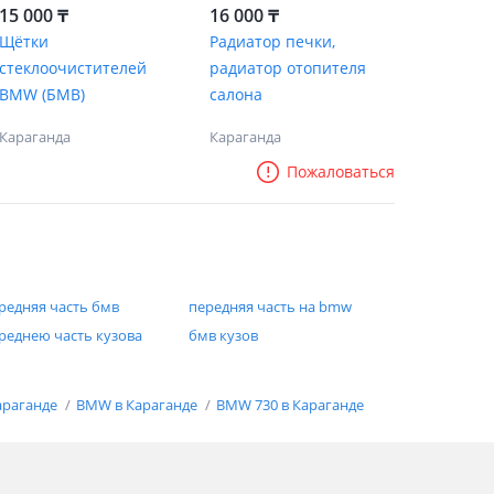
15 000 ₸
16 000 ₸
Щётки
Радиатор печки,
стеклоочистителей
радиатор отопителя
BMW (БМВ)
салона
Караганда
Караганда
Пожаловаться
редняя часть бмв
передняя часть на bmw
реднею часть кузова
бмв кузов
араганде
BMW в Караганде
BMW 730 в Караганде