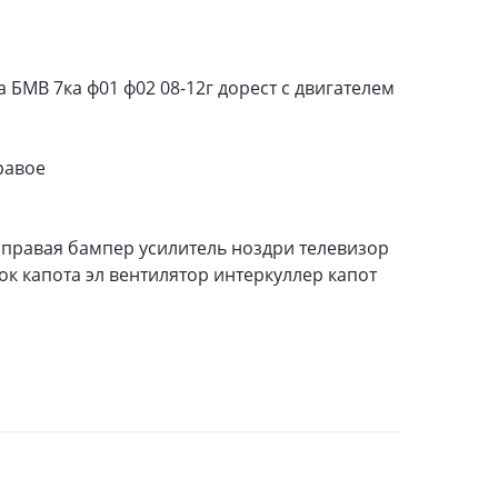
 БМВ 7ка ф01 ф02 08-12г дорест с двигателем
равое
 правая бампер усилитель ноздри телевизор
 капота эл вентилятор интеркуллер капот