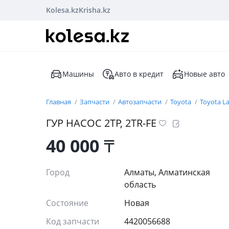
Kolesa.kz
Krisha.kz
Машины
Авто в кредит
Новые авто
Главная
Запчасти
Автозапчасти
Toyota
Toyota La
ГУР НАСОС 2ТР, 2TR-FE
40 000
₸
Город
Алматы, Алматинская
область
Состояние
Новая
Код запчасти
4420056688