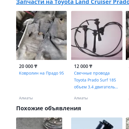
Запчасти на
Toyota Land Cruiser Prado 
20 000 ₸
12 000 ₸
Ковролин на Прадо 95
Свечные провода
Toyota Prado Surf 185
объем 3.4 двигатель
5vz 19037-62010
Алматы
Алматы
Похожие объявления