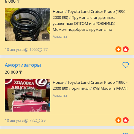
6 000 ₸
Новая
Toyota Land Cruiser Prado (1996 -
2000 J90)
Пружины стандартные,
усиленные ОПТОМ и в РОЗНИЦУ.
Можем подобрать пружины по
размерам. Доставка по всему РК.
5
Алматы
Хорошие товары за хорошие цены.
Звоните уточняйте цены!
10 августа
1965
77
Амортизаторы
20 000 ₸
Новая
Toyota Land Cruiser Prado (1996 -
2000 J90)
оригинал
KYB Made in JAPAN!
Алматы
7
10 августа
772
39