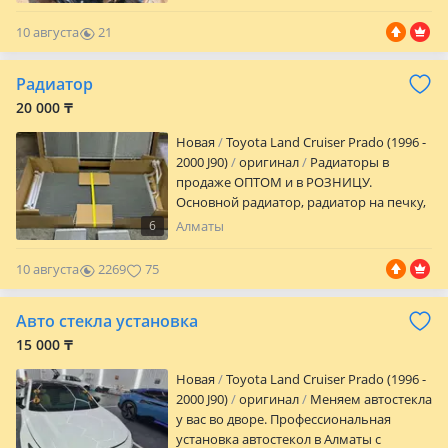
10 августа
21
0
Радиатор
20 000 ₸
Новая
Toyota Land Cruiser Prado (1996 -
2000 J90)
оригинал
Радиаторы в
продаже ОПТОМ и в РОЗНИЦУ.
Основной радиатор, радиатор на печку,
кондиционер радиатор все в наличии.
6
Алматы
Доставка по всему РК. Хорошие товары
за хорошие цены. Звоните уточняйте
10 августа
2269
75
цены!
Авто стекла установка
15 000 ₸
Новая
Toyota Land Cruiser Prado (1996 -
2000 J90)
оригинал
Меняем автостекла
у вас во дворе. Профессиональная
установка автостекол в Алматы с