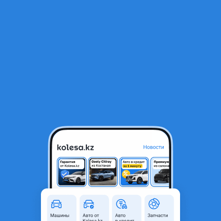
RU
Открыть приложение
2
Автозапчасти
Фильтр
Автозапчасти для Toyota Land Cruiser Prado в
Алматы
Найдено 4 084 объявления
VIP-предложения
Стать VIP
Пыльник двигателя
14 000 ₸