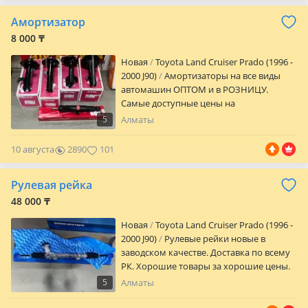
Казахстану /звонки Car City — 3 ярус, 4
Амортизатор
ряд, 119А бутик Также в наличии:
Запчасти на ДВС Ходовка АКПП
8 000 ₸
Кузовные детали Оптика и многое
Новая
Toyota Land Cruiser Prado (1996 -
другое
2000 J90)
Амортизаторы на все виды
автомашин ОПТОМ и в РОЗНИЦУ.
Самые доступные цены на
амортизаторов. Доставка по всему РК.
5
Алматы
Хорошие товары за хорошие цены.
Звоните уточняйте цены!
10 августа
2890
101
Рулевая рейка
48 000 ₸
Новая
Toyota Land Cruiser Prado (1996 -
2000 J90)
Рулевые рейки новые в
заводском качестве. Доставка по всему
РК. Хорошие товары за хорошие цены.
Звоните уточняйте цены!
5
Алматы