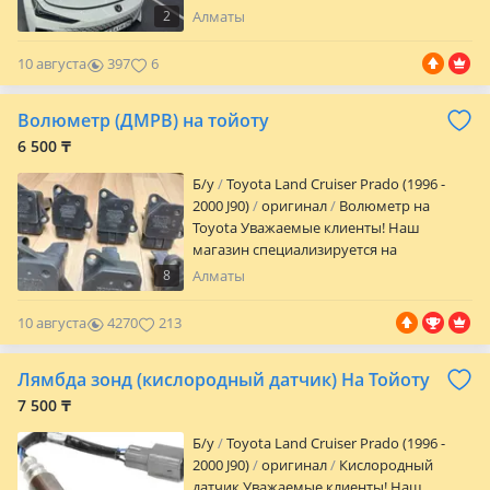
выездом клиенту. Гарантия до 3 лет, Мы
2
Алматы
работаем па Алматы и пригородам,
выполняем замену стекла в течение 30
10 августа
397
6
минут Опыт работа 15 лет Лобовые
стекло на грузовые авто
Волюметр (ДМРВ) на тойоту
6 500 ₸
Б/y
Toyota Land Cruiser Prado (1996 -
2000 J90)
оригинал
Волюметр на
Toyota Уважаемые клиенты! Наш
магазин специализируется на
электронной части автомобилей,
8
Алматы
Японского, Корейского и Немецкого
происхождения. ФОТО ДЛЯ ВНИМАНИЯ,
10 августа
4270
213
для уточнения цены и наличия, звоните
по номеру телефона указанного в
Лямбда зонд (кислородный датчик) На Тойоту
объявлении с 10: 00 до 21: 00 БЕЗ
ВЫХОДНЫХ! Имеется широкий
7 500 ₸
ассортимент: дубликатов,
Б/y
Toyota Land Cruiser Prado (1996 -
оригинальных новых, оригинальных б/
2000 J90)
оригинал
Кислородный
у запчастей. Только проверенные,
датчик Уважаемые клиенты! Наш