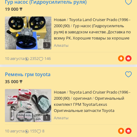
Гур насос (Гидроусилитель руля)
19 000 ₸
Новая
Toyota Land Cruiser Prado (1996 -
2000 J90)
Гур насос (Гидроусилитель
руля) в заводском качестве. Доставка по
всему РК. Хорошие товары за хорошие
цены. Звоните уточняйте цены!
3
Алматы
10 августа
2352
146
Ремень грм toyota
35 000 ₸
Новая
Toyota Land Cruiser Prado (1996 -
2000 J90)
оригинал
Оригинальный
комплект ГРМ Toyota/Lexus
Оригинальные запчасти Toyota
Натяжитель, ролики, ремень ГРМ,
1
Алматы
сальники Отличное качество, Япония В
наличии в Алматы Подходит на разные
10 августа
155
8
модели Toyota и Lexus Отправка по