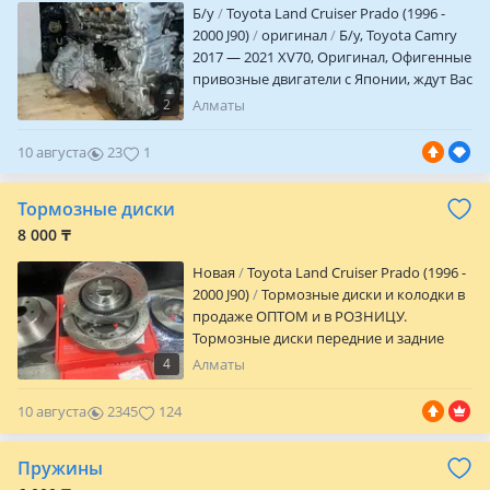
Б/y
Toyota Land Cruiser Prado (1996 -
2000 J90)
оригинал
Б/y, Toyota Camry
2017 — 2021 XV70, Оригинал, Офигенные
привозные двигатели с Японии, ждут Вас
в идеальном состоянии Качественная
2
Алматы
замена в ПОДАРОК Масла, фильтра в
ПОДАРОК Гарантия от поставщика
10 августа
23
1
Прямые поставки ЦЕНЫ И НАЛИЧИЕ
УТОЧНЯТЬ Без посредников и переплат
Тормозные диски
Мы ждем Вас, чтобы решить Вашу
проблему раз и навсегда! ПРИЕЗЖАЙ ТЫ
8 000 ₸
НАС УЖЕ НАШЕЛ
Новая
Toyota Land Cruiser Prado (1996 -
2000 J90)
Тормозные диски и колодки в
продаже ОПТОМ и в РОЗНИЦУ.
Тормозные диски передние и задние
разных брендов имеются в наличии.
4
Алматы
Доставка по всему РК. Хорошие товары
за хорошие цены. Звоните уточняйте
10 августа
2345
124
цены!
Пружины