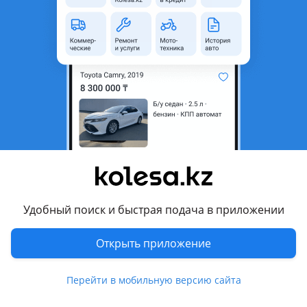
4
Новая
Toyota Tundra 2007 - 2009 2 поколение (K5/K6)
Аналог оригинальной детали. Изготовлен из прорезиненной ткани ПВХ, толщина 1 мм. Получите то, что на фото.4 детали левая и правая сторона. Данный товар крепится в родные отверстия. Данный товар подходит к стандартному автомобилю, без бодилифта кузова, без серьезных повреждений кузова. Зачем нужна защита? Во время движения по грязи, лужам, снегу и пыли, открытые узлы двигателя подвергаются риску — особенно генератор, стартер и выпускные коллекторы. Наши пыльники создают барьер от прямого попадания влаги и грязи, тем самым: Защищают важные компоненты Продлевают срок службы агрегатов Уменьшают риск дорогостоящих ремонтов Индивидуальное изготовление и выбор материалов Изготавливаем пыльники на конкретную модель внедорожника — с учётом особенностей конструкции. Есть возможность производства под автомобили с Body Lift (лифт кузова) — по предварительной договоренности. Материалы на выбор: от бюджетных решений до особо прочных модификаций для экстремальных условий.
Алматы
10 августа
233
16
Блок заряженный шорт блок на 1KZ тойото
Прадо
350 000 ₸
Удобный поиск и быстрая подача в приложении
Открыть приложение
14
Б/y
Toyota Land Cruiser Prado 1985 - 1996 J70
оригинал
Блок в сборе на двигатель тойото Прадо сюрф и многое другое на эту модель АКПП по кузову по салону
Перейти в мобильную версию сайта
Алматы