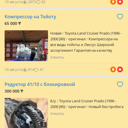
10 августа
2072
82
Компрессор на Тойоту
65 000 ₸
Новая
Toyota Land Cruiser Prado (1996 -
2000 J90)
оригинал
Компрессора на
все виды тойоты и Лексус Широкий
ассортимент Гарантия на качеству
Отправка по региону Доставка по
5
Алматы
городу Звоните пишите решим вашу
проблему
10 августа
814
47
Редуктор 41/10 с блокировкой
300 000 ₸
Б/y
Toyota Land Cruiser Prado (1996 -
2000 J90)
оригинал
Новый без пробега
Алматы
3