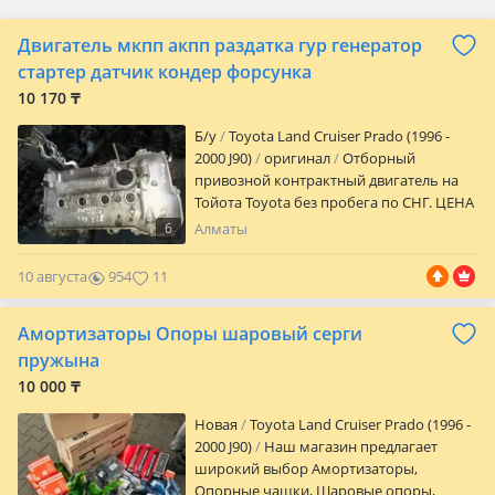
Двигатель мкпп акпп раздатка гур генератор
стартер датчик кондер форсунка
10 170 ₸
Б/y
Toyota Land Cruiser Prado (1996 -
2000 J90)
оригинал
Отборный
привозной контрактный двигатель на
Тойота Toyota без пробега по СНГ. ЦЕНА
Цену надо уточнять на момент покупки.
6
Алматы
ГАРАНТИЯ Гарантийный срок на
проверку запчасти 14 дней. Проверка
10 августа
954
11
двигателей видеоэндоскопом, проверка
навесного оборудования на стендах.
Амортизаторы Опоры шаровый серги
Фото-видео отчет проверки. СЕРВИС
Ответственные квалифицированные
пружына
мастера с большим опытом. СТО с
10 000 ₸
полным спектром работ:
профессиональная диагностика,
Новая
Toyota Land Cruiser Prado (1996 -
обслуживание под ключ с гарантией.
2000 J90)
Наш магазин предлагает
ОПЛАТА Наличными, переводы,
широкий выбор Амортизаторы,
удаленно через QR, RED, рассрочка,
Опорные чашки, Шаровые опоры,