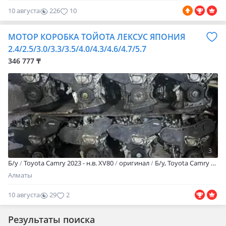
10 августа
226
10
МОТОР КОРОБКА ТОЙОТА ЛЕКСУС ЯПОНИЯ
2.4/2.5/3.0/3.3/3.5/4.0/4.3/4.6/4.7/5.7
346 777 ₸
3
Б/y
Toyota Camry 2023 - н.в. XV80
оригинал
Б/y, Toyota Camry 2017 — 2021 XV70, Оригинал, Офигенные привозные двигатели с Японии, ждут Вас в идеальном состоянии Качественная замена в ПОДАРОК Масла, фильтра в ПОДАРОК Гарантия от поставщика Прямые поставки ЦЕНЫ И НАЛИЧИЕ УТОЧНЯТЬ Без посредников и переплат Мы ждем Вас, чтобы решить Вашу проблему раз и навсегда! ПРИЕЗЖАЙ ТЫ НАС УЖЕ НАШЕЛ
Алматы
10 августа
29
2
Результаты поиска