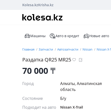
Kolesa.kz
Krisha.kz
Машины
Авто в кредит
Новые авто
Главная
Запчасти
Автозапчасти
Nissan
Nissan X-T
Раздатка QR25 MR25
70 000
₸
Город
Алматы, Алматинская
область
Состояние
Б/y
Подходит на авто
Nissan X-Trail