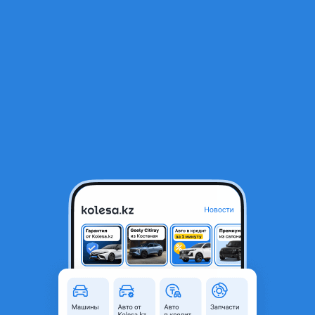
RU
Открыть приложение
1
/
3
Фильтр топливный Audi Q7 (06-14)/
30 000 ₸
Город
Алматы, Алматинская