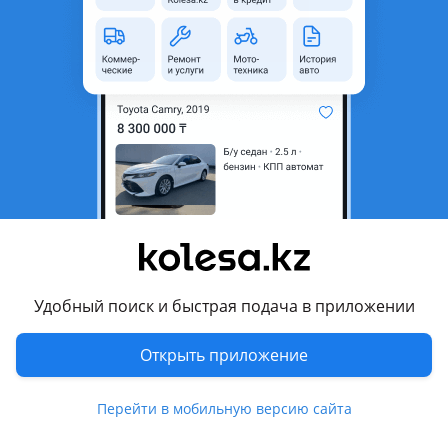
область
Состояние
Новая
Код запчасти
7L6919679D
Возможна рассрочка или
Да
кредит
Подходит на авто
Audi Q7
2005 - 2009 1 поколение (4L), 2009 - 2015 1 поколение
рестайлинг (4L)
Удобный поиск и быстрая подача в приложении
Volkswagen Touareg
2006 - 2010 1 поколение рестайлинг
Открыть приложение
Комментарий продавца
Перейти в мобильную версию сайта
Фильтр топливный Audi Q7 (06-14)/Volkswagen Touareg (3.6)
(4.2) (06-10)/