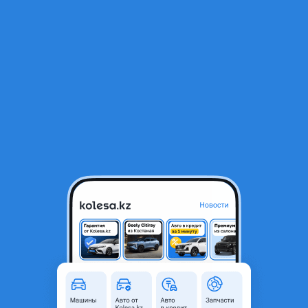
RU
Открыть приложение
В начало
1
/
2
Крыло переднее левое правое оригинал
20 000 ₸
Город
Атырау, Атырауская область