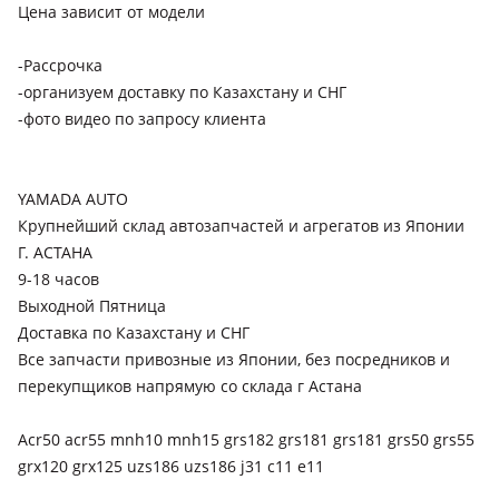
Цена зависит от модели
(BM/BR)
Toyota Celsior
-Рассрочка
2000 - 2003 F30, 2003 - 2006 F30 рестайлинг
-организуем доставку по Казахстану и СНГ
-фото видео по запросу клиента
Toyota Crown Majesta
2004 - 2009 S180
Toyota Crown
YAMADA AUTO
2003 - 2008 S180 (CRS/JZS/GRS18/UZS)
Крупнейший склад автозапчастей и агрегатов из Японии
Г. АСТАНА
Toyota Ipsum
9-18 часов
2003 - 2009 2 поколение рестайлинг (M2)
Выходной Пятница
Toyota Mark X
Доставка по Казахстану и СНГ
Все запчасти привозные из Японии, без посредников и
2004 - 2009 1 поколение
перекупщиков напрямую со склада г Астана
Acr50 acr55 mnh10 mnh15 grs182 grs181 grs181 grs50 grs55
grx120 grx125 uzs186 uzs186 j31 c11 e11