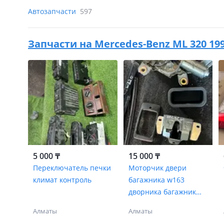
Автозапчасти
597
Запчасти на
Mercedes-Benz ML 320 199
5 000 ₸
15 000 ₸
Переключатель печки
Моторчик двери
климат контроль
багажника w163
дворника багажник
стоп
Алматы
Алматы