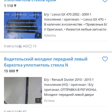
1 110 ₸
Б/y
Lexus GX 470 2002 - 2009 1
поколение
оригинал
• Lexus GX 470. •
В наличии: в количестве. • Привозные Б/
У Оригинал. • Имеются любые запчасти
на Lexus GX/Prado120, большой склад
3
Алматы
Автозапчастей. • Прямые поставки с
Эмиратов. • Отправка: по всему KZ Авиа,
6 августа
442
13
Жд, Фурой и т. Д.
Водительский молдинг передний левый
бархотка уплотнитель стекла N
15 000 ₸
Б/y
Renault Duster 2010 - 2015 1
поколение (HS)
оригинал
Б/у
оригинал. ОТПРАВКА В РЕГИОНЫ.
Молдинг передней левой двери
1
Астана
6 августа
43