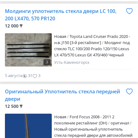
Молдинги уплотнитель стекла двери LC 100,
200 LX470, 570 PR120
12 000 ₸
Новая
Toyota Land Cruiser Prado 2020 -
н.в. J150 [3-й рестайлинг]
Молдинг под
стекло TLC 100/200 Prado 120/150 Lexus
LX 470/570 Lexus GX 470/460 Черный
матовый и хром виде Находимся в
3
Усть-Каменогорск
Алматы Отправлю в любой регион РК
5 августа
31
3
Оригинальный Уплотнитель стекла передней
двери
12 500 ₸
Новая
Ford Focus 2008 - 2011 2
поколение рестайлинг (DH)
оригинал
Новый оригинальный уплотнитель
стекла передней двери для автомобилей