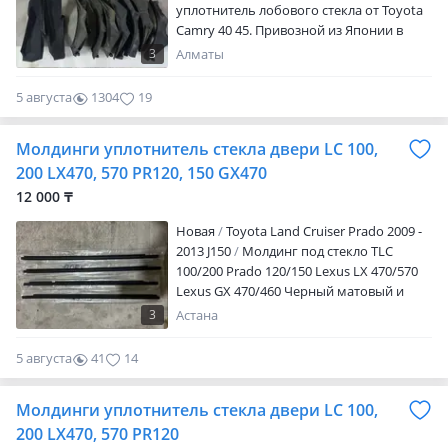
уплотнитель лобового стекла от Toyota
Camry 40 45. Привозной из Японии в
отличном состоянии. Цена указана за
3
Алматы
одну штуку. Отправка в другие города
осуществляется только после полной
5 августа
1304
19
оплаты за товар. Услуги ТК, автобусов и
такси полностью оплачивается
Молдинги уплотнитель стекла двери LC 100,
покупателем.
200 LX470, 570 PR120, 150 GX470
12 000 ₸
Новая
Toyota Land Cruiser Prado 2009 -
2013 J150
Молдинг под стекло TLC
100/200 Prado 120/150 Lexus LX 470/570
Lexus GX 470/460 Черный матовый и
хром виде Находимся в Алматы
3
Астана
Отправлю в любой регион РК
5 августа
41
14
Молдинги уплотнитель стекла двери LC 100,
200 LX470, 570 PR120