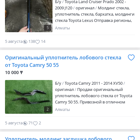
Б/y
Toyota Land Cruiser Prado 2002 -
2009 J120
оригинал
Молдинг стекла,
уплотнитель стекла, бархатка, молдинги
стекла Toyota Lexus Отправка регионы,
цены уточняйте Toyota Lexus В наличии
5
Алматы
есть в оригинале. Toyota Land Cruiser 200
Toyota Land Cruiser 100 Toyota Land
5 августа
138
14
Cruiser Prado 150 Toyota Land Cruiser
Prado 120 Lexus Lx 470 Lexus Lx 570 Lexus
Оригинальный уплотнитель лобового стекла
Gx 470 Lexus Gx 460
от Toyota Camry 50 55
10 000 ₸
Б/y
Toyota Camry 2011 - 2014 XV50
оригинал
Продам оригинальный
уплотнитель лобового стекла от Toyota
Camry 50 55. Привозной в отличном
состоянии. Снят с аукционных авто.
2
Алматы
Цена указана за пару, продается только
парой. Отправка в другие города
5 августа
71
2
осуществляется только после полной
оплаты за товар. Услуги ТК, автобусов и
Уплотнитель молдинг заглушка лобового
такси полностью оплачивается