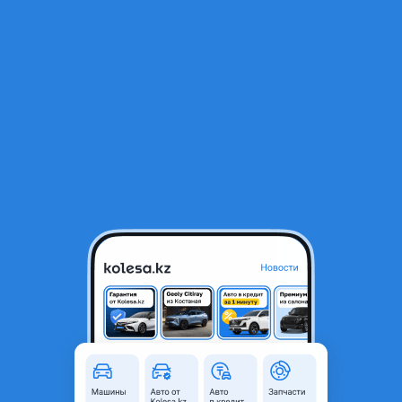
RU
Открыть приложение
1
Автозапчасти
Фильтр
Уплотнитель для стекла в Казахстане
Найдено 63 объявления
Уплотнители стекла Рапид
10 000 ₸
Б/y
Skoda Rapid 2017 - 2020 1 буыны
рестайлинг (NH3/NH1)
Оригинал в
отличном состоянии
Алматы
1
7 августа
236
8
Молдинги уплотнитель стекла двери
1 200 ₸