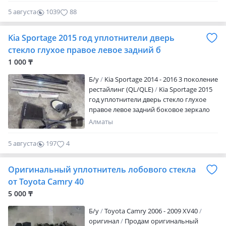
5 августа
1039
88
Kia Sportage 2015 год уплотнители дверь
стекло глухое правое левое задний б
1 000 ₸
Б/y
Kia Sportage 2014 - 2016 3 поколение
рестайлинг (QL/QLE)
Kia Sportage 2015
год уплотнители дверь стекло глухое
правое левое задний боковое зеркало
правый
1
Алматы
5 августа
197
4
Оригинальный уплотнитель лобового стекла
от Toyota Camry 40
5 000 ₸
Б/y
Toyota Camry 2006 - 2009 XV40
оригинал
Продам оригинальный