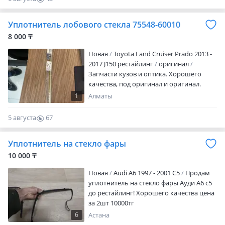
0
Уплотнитель лобового стекла 75548-60010
8 000 ₸
Новая
Toyota Land Cruiser Prado 2013 -
2017 J150 рестайлинг
оригинал
Запчасти кузов и оптика. Хорошего
качества, под оригинал и оригинал.
Отлично встает по зазорам. Тойота
1
Алматы
Лексус Хундай Кия. Все вопросы по
телефону или.
5 августа
67
0
Уплотнитель на стекло фары
10 000 ₸
Новая
Audi A6 1997 - 2001 C5
Продам
уплотнитель на стекло фары Ауди А6 с5
до рестайлинг! Хорошего качества цена
за 2шт 10000тг
6
Астана