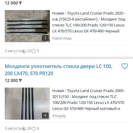
12 000 ₸
Новая
Toyota Land Cruiser Prado 2020 -
н.в. J150 [3-й рестайлинг]
Молдинг под
стекло TLC 100/200 Prado 120/150 Lexus
LX 470/570 Lexus GX 470/460 Черный
матовый и хром виде Находимся в
3
Караганда
Алматы Отправлю в любой регион РК
5 августа
22
5
Молдинги уплотнитель стекла двери LC 100,
200 LX470, 570 PR120
12 000 ₸
Новая
Toyota Land Cruiser Prado 2009 -
2013 J150
Молдинг под стекло TLC
100/200 Prado 120/150 Lexus LX 470/570
Lexus GX 470/460 Черный матовый и
хром виде Находимся в Алматы
4
Атырау
Отправлю в любой регион РК
5 августа
26
4