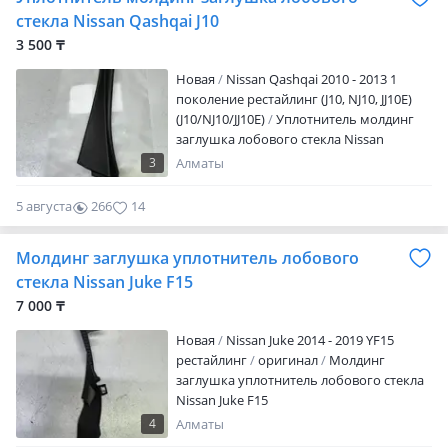
покупателем.
стекла Nissan Qashqai J10
3 500 ₸
Новая
Nissan Qashqai 2010 - 2013 1
поколение рестайлинг (J10, NJ10, JJ10E)
(J10/NJ10/JJ10E)
Уплотнитель молдинг
заглушка лобового стекла Nissan
Qashqai J10 Новы6
3
Алматы
5 августа
266
14
Молдинг заглушка уплотнитель лобового
стекла Nissan Juke F15
7 000 ₸
Новая
Nissan Juke 2014 - 2019 YF15
рестайлинг
оригинал
Молдинг
заглушка уплотнитель лобового стекла
Nissan Juke F15
4
Алматы