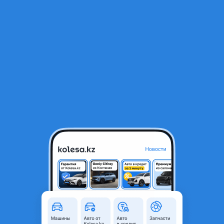
RU
Открыть приложение
В начало
1
/
2
Оригинальный Стопорный клин замка крышки багажника
17 375 ₸
Объявление находится в архиве и может быть