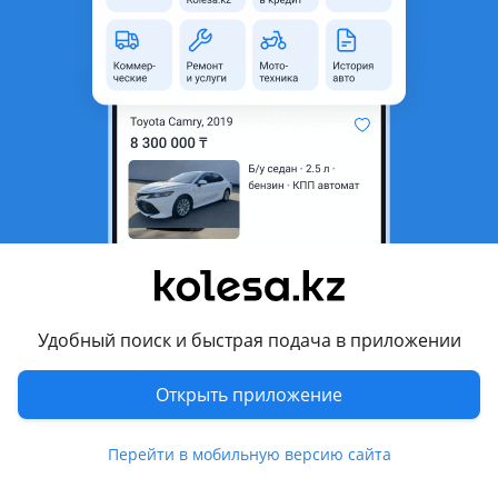
неактуальным.
Город
Алматы, Алматинская
область
Состояние
Новая
Оригинальность
Оригинал
Возможна рассрочка или
Да
кредит
Есть доставка
Да
Подходит на авто
Удобный поиск и быстрая подача в приложении
Skoda Rapid
Открыть приложение
2012 - 2017 1 поколение (NH3/NH1), 2017 - 2020 1 поколение
рестайлинг (NH3/NH1)
Перейти в мобильную версию сайта
Volkswagen Polo
2009 - 2015 5 поколение, 2015 - 2020 5 поколение