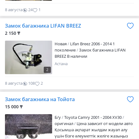
8 августа
24
1
Замок багажника LIFAN BREEZ
2 150 ₸
Новая
Lifan Breez 2006 - 2014 1
поколение
Замок багажника LIFAN
BREEZ В наличии
Астана
2
8 августа
108
2
Замок багажника на Тойота
15 000 ₸
Б/y
Toyota Camry 2001 - 2004 XV30
оригинал
Цена зависит от модели авто
Қосымша ақпарат жылдам жауап алу
үшін бізге әлеуметтік желіге жазыңыз