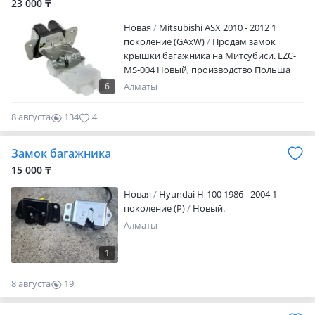
доставка по Алматы Отправим в
23 000 ₸
регионы Все транспортные расходы
Новая
Mitsubishi ASX 2010 - 2012 1
оплачиваются покупателем
поколение (GAxW)
Продам замок
крышки багажника на Митсубиси. EZC-
MS-004 Новый, производство Польша
NTY. NTY собственная торговая марка
6
Алматы
польского предприятия AJS Parts,
базирующейся в городе Варшава.
8 августа
134
4
Запчасти, предлагаемые данной
компанией, стремительно набирают
Замок багажника
популярность среди автолюбителей,
желающих найти бюджетное решение
15 000 ₸
для ремонта. AJS Parts также
Новая
Hyundai H-100 1986 - 2004 1
сотрудничает с Winfil, Febest и FCS Auto
поколение (P)
Новый.
USA, чью продукция продает оптом в
странах Восточной Европы.
Алматы
1
8 августа
19
0