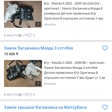
Б/y
Mazda 6 2002 - 2005 GG (GG/GY)
оригинал
Замок багажника Мазда 6
универсал Детали привозные Б/у
Оригинал В хорошем состоянии У вас
будет от 3 до 14 дней времени на
3
Алматы
проверку (в зависимости от детали и
местонахождения) в течении которого
8 августа
216
3
вы можете вернуть или обменять товар
Возможна оплата через Ред — кредит —
Замок багажника Мазда 3 хэтчбек
рассрочка (во время акции) Яндекс
доставка по Алматы Отправим в
10 000 ₸
регионы Все транспортные расходы
Б/y
Mazda 3 2003 - 2006 BK
оригинал
оплачиваются покупателем
Замок багажника Мазда 3 хэтчбек
Детали привозные Б/у Оригинал В
хорошем состоянии У вас будет от 3 до
14 дней времени на проверку (в
4
Алматы
зависимости от детали и
местонахождения) в течении которого
8 августа
152
4
вы можете вернуть или обменять товар
Возможна оплата через Ред — кредит —
Замок крышки багажника на Митсубиси
рассрочка (во время акции) Яндекс