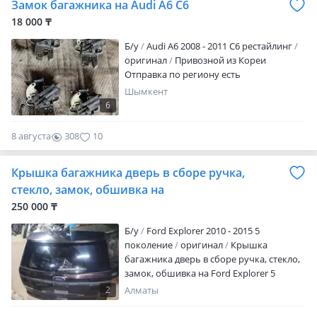
Замок багажника на Audi A6 C6
18 000 ₸
Б/y
Audi A6 2008 - 2011 C6 рестайлинг
оригинал
Привозной из Кореи
Отправка по региону есть
Шымкент
6
8 августа
308
10
Крышка багажника дверь в сборе ручка,
стекло, замок, обшивка на
250 000 ₸
Б/y
Ford Explorer 2010 - 2015 5
поколение
оригинал
Крышка
багажника дверь в сборе ручка, стекло,
замок, обшивка на Ford Explorer 5
оригинал, привозная из Японии 250000
2
Алматы
тенге, также есть все детали на этот авто,
авторазбор Svetofor