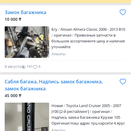
ДУБЛИКАТ Пишите ВИН код модель и
название или фото запчасти! Чего нет в
Замок багажника
наличии, привезем с Эмиратов под
заказ 5-10 дней! Отправка по регионам.
10 000 ₸
Б/y
Nissan Almera Classic 2006 - 2013 B10
оригинал
Привозные запчасти в
большом ассортименте цену и наличие
уточняйте
1
Алматы
8 августа
191
6
Сабля багажа, Надпись замок багажника,
замок багажника
45 000 ₸
Новая
Toyota Land Cruiser 2005 - 2007
J100 [2-й рестайлинг]
оригинал
Надпись замка багажника Крузак 105
Оригинал Наш адрес трц карсити 4 ярус
193 бутик
3
Алматы