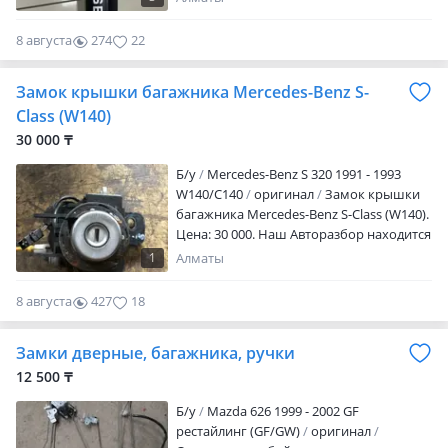
8 августа
274
22
Замок крышки багажника Mercedes-Benz S-
Class (W140)
30 000 ₸
Б/y
Mercedes-Benz S 320 1991 - 1993
W140/C140
оригинал
Замок крышки
багажника Mercedes-Benz S-Class (W140).
Цена: 30 000. Наш Авторазбор находится
в городе Талдыкорган. Отправка в
1
Алматы
регионы.
8 августа
427
18
Замки дверные, багажника, ручки
12 500 ₸
Б/y
Mazda 626 1999 - 2002 GF
рестайлинг (GF/GW)
оригинал