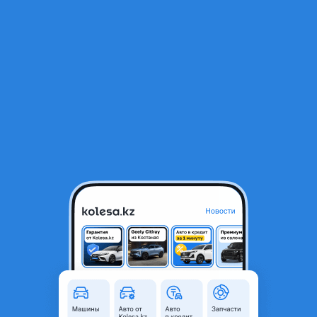
RU
Открыть приложение
1
Автозапчасти
Фильтр
Продажа автозапчастей в Казахстане
Найдено 1 269 объявлений
VIP-предложения
Стать VIP
Замок багажника
20 000 ₸
2