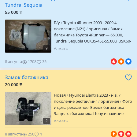
Tundra, Sequoia
55 000 ₸
Б/y
Toyota 4Runner 2003 - 2009 4
поколение (N21)
оригинал
Замок
багажника Toyota 4Runner — 65.000,
Tundra, Sequoia UCK35-45L-55.000, USK60-
65L-95.000. Ручка крышки багажника,
9
Алматы
молдинг стекла. Запчасть из Японии и
США. Комплектацию, стоимость
8 августа
1708
35
уточняйте
Замок багажника
20 000 ₸
Новая
Hyundai Elantra 2023 - н.в. 7
поколение рестайлинг
оригинал
Фото
и цена рекламное! Замок багажника
Защелка багажника Цену и наличие
уточняйте по телефону — Оригинал —
2
Алматы
Новый Так же имеются другие запчасти
на Kia/Hyundai — ОРИГИНАЛ —
8 августа
250
1