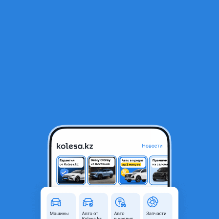
RU
Открыть приложение
1
/
4
Ноускат фары бампер
160 000 ₸
Город
Алматы, Алматинская