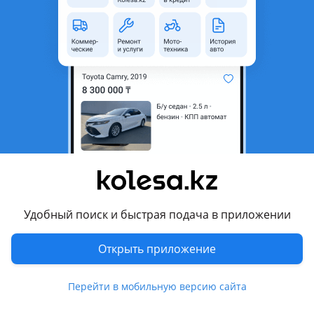
область
Состояние
Б/y
Комментарий продавца
Привозные с Японии цены разные сразу звонить адрес
Рыскулова 105г
Перевести
10 августа 2026 г.
Пожаловаться
© 2006 — 2026 АО Колеса
Удобный поиск и быстрая подача в приложении
Главная
Полная версия
Открыть приложение
Защищено reCAPTCHA. Действуют
Политика конфиденциальности
и
Условия использования Google
Перейти в мобильную версию сайта
Написать
Позвонить