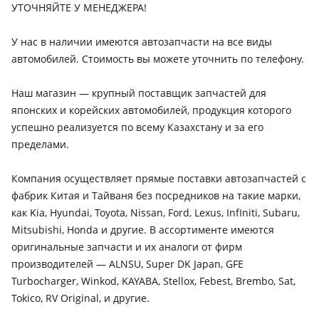
1996 T190, 1996 - 2001 T210
УТОЧНЯЙТЕ У МЕНЕДЖЕРА!
Toyota Carina E
У нас в наличии имеются автозапчасти на все виды
1992 - 1998 T190
автомобилей. Стоимость вы можете уточнить по телефону.
Toyota 4Runner
1984 - 1989 1 поколение (N5/N6/N7), 1989 - 1995 2
Наш магазин — крупный поставщик запчастей для
поколение (N1), 1995 - 2002 3 поколение (N18), 2003 - 2009 4
японских и корейских автомобилей, продукция которого
поколение (N21), 2009 - 2013 5 поколение (N28), 2013 - н.в. 5
успешно реализуется по всему Казахстану и за его
поколение рестайлинг (N28)
пределами.
Toyota Alphard
Компания осуществляет прямые поставки автозапчастей с
2002 - 2005 1 поколение (H1), 2005 - 2008 1 поколение
рестайлинг (H1), 2008 - 2011 2 поколение (H2), 2011 - 2014 2
фабрик Китая и Тайваня без посредников на такие марки,
поколение рестайлинг (H2), 2015 - 2018 3 поколение (H3),
как Kia, Hyundai, Toyota, Nissan, Ford, Lexus, InfIniti, Subaru,
2018 - н.в. 3 поколение рестайлинг (H3)
Mitsubishi, Honda и другие. В ассортименте имеются
оригинальные запчасти и их аналоги от фирм
Toyota Altezza
производителей — ALNSU, Super DK Japan, GFE
1998 - 2005 XE10
Turbocharger, Winkod, KAYABA, Stellox, Febest, Brembo, Sat,
Toyota Aristo
Tokico, RV Original, и другие.
1991 - 1994 1 поколение (S140), 2000 - 2004 1 поколение