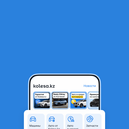
RU
Открыть приложение
В начало
1
/
2
Лямбда-зонд, датчик кислорода на автомобили Toyota
25 000 ₸
Город
Тараз, Жамбылская область