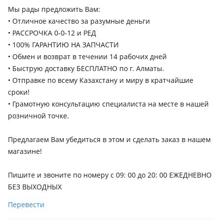
(S160) рестайлинг, 1997 - 2000 1 поколение (S160), 1994 -
Мы рады предложить Вам:
1997 1 поколение рестайлинг
• Отличное качество за разумные деньги
• РАССРОЧКА 0-0-12 и РЕД
Toyota Avalon
• 100% ГАРАНТИЮ НА ЗАПЧАСТИ
1994 - 1997 XX10, 1997 - 1999 XX10 рестайлинг (X15), 2000 -
• Обмен и возврат в течении 14 рабочих дней
2003 XX20, 2003 - 2004 XX20 рестайлинг (X25), 2004 - 2007
• Быструю доставку БЕСПЛАТНО по г. Алматы.
XX30, 2007 - 2010 XX30 рестайлинг (X35), 2010 - 2012 XX30 [2-
• Отправкe по всему Казахстану и миру в кратчайшие
й рестайлинг], 2012 - 2018 XX40, 2018 - н.в. XX50
сроки!
Toyota Avensis
• Грамотную консультацию специалиста на месте в нашей
1997 - 2000 1 поколение (T22), 2000 - 2003 1 поколение
розничной точке.
рестайлинг (T22), 2002 - 2006 2 поколение (T25), 2006 - 2009
2 поколение рестайлинг (T25), 2009 - 2011 3 поколение
Предлагаем Вам убедиться в этом и сделать заказ в нашем
(T27), 2011 - 2015 3 поколение рестайлинг (T27), 2015 - 2018
магазине!
3 поколение [2-й рестайлинг] (T27)
Пишите и звоните по номеру с 09: 00 до 20: 00 ЕЖЕДНЕВНО
БЕЗ ВЫХОДНЫХ
Перевести