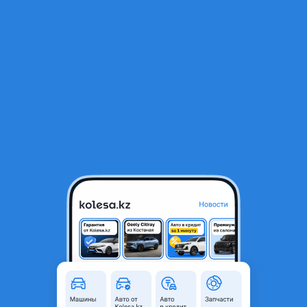
RU
Открыть приложение
1
/
3
Компрессор кондиционера на Volkswagen
938 ₸
Город
Шымкент, Туркестанская