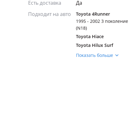
Есть доставка
Да
Подходит на авто
Toyota 4Runner
1995 - 2002 3 поколение
(N18)
Toyota Hiace
Toyota Hilux Surf
1995 - 2002 3 поколение
Показать больше
Toyota Land Cruiser
Prado
1996 - 2000 J90
1999 - 2002 J90
рестайлинг
2002 - 2009 J120