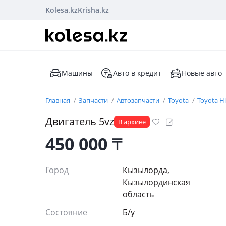
Kolesa.kz
Krisha.kz
Машины
Авто в кредит
Новые авто
Главная
Запчасти
Автозапчасти
Toyota
Toyota H
Двигатель 5vz
В архиве
450 000
₸
Город
Кызылорда,
Кызылординская
область
Состояние
Б/y