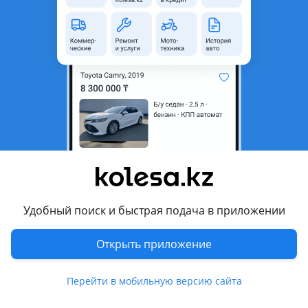
область
Состояние
Б/y
Есть доставка
Да
Комментарий продавца
Оригинал без дефектов цену уточняйте
Перевести
Другие объявления продавца
Алекс
Удобный поиск и быстрая подача в приложении
Запчасти
Открыть приложение
Автозапчасти
196
Перейти в мобильную версию сайта
Магазины запчастей и авторазборы
10