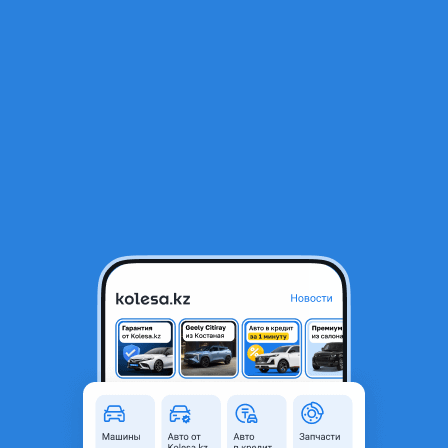
RU
Открыть приложение
В начало
1
/
2
Телевизор kia optima
7 000 ₸
Город
Алматы, Алматинская