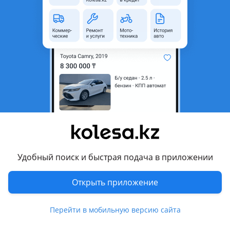
область
Состояние
Новая
Тип
Литые (легкосплавные)
Диаметр
R19
Разболтовка
5x114.3
Вылет
50
Есть доставка
Да
Комментарий продавца
Огромный ассортимент
Удобный поиск и быстрая подача в приложении
Диски только новые. Только продажа. Кредит рассрочки
НЕТ Находимся в Астане.
Открыть приложение
Возможна отправка в другие города и регионы. Отличное
качество.
Перейти в мобильную версию сайта
Цена за комплект из 4х Шт.
Гарантия на заводской брак и шиномонтаж в любом