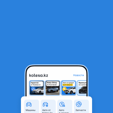
RU
Открыть приложение
1
Диски
Фильтр
Продажа дисков в Казахстане
Найдено 1 173 объявления
VIP-предложения
Стать VIP
Диски TOYOTA LEXUS R-18*5*114.3 в наличии
Astana
235 000 ₸