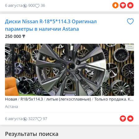
6 августа
900
36
Диски Nissan R-18*5*114.3 Оригинал
параметры в наличии Astana
250 000 ₸
6
Новая
R18/5x114.3
литые (легкосплавные)
Только продажа. Кредит рассрочки НЕТ Находимся в Астане. Состояние новое Возможна отправка в другие города и регионы. Отличное качество. Цена за комплект из 4х Шт. Гарантия на заводской брак и шиномонтаж в любом автосервисе. Параметры дисков R 18/5/114.3 Et + 50 вылет Цо 66.1 посадочное J 7.5 ширина. Цвет графит
Астана
6 августа
3227
97
Результаты поиска