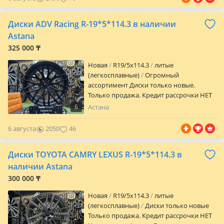
шиномонтаж в любом автосервисе.
Параметры дисков. R 20/5/114.3 Et + 49.5
Диски ADV Racing R-19*5*114.3 в наличии
вылет Цо 67.1 посадочное J 7.5 ширина
Astana
325 000 ₸
Новая
R19/5x114.3
литые
(легкосплавные)
Огромный
ассортимент Диски только новые.
Только продажа. Кредит рассрочки НЕТ
Находимся в Астане. Возможна
6
Астана
отправка в другие города и регионы.
Отличное качество. Цена за комплект из
6 августа
2050
46
4х шт. Гарантия на заводской брак и
шиномонтаж в любом автосервисе.
Диски TOYOTA CAMRY LEXUS R-19*5*114.3 в
Параметры дисков. R 19/5/114.3 Et + 35
вылет Цо 67.1 посадочное. J 8.5 ширина
наличии Astana
300 000 ₸
Новая
R19/5x114.3
литые
(легкосплавные)
Диски только новые
Только продажа. Кредит рассрочки НЕТ