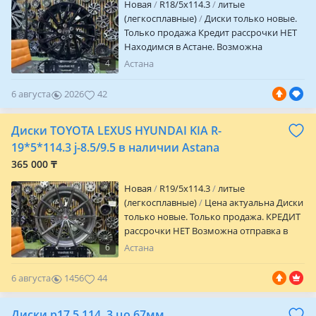
Новая
R18/5x114.3
литые
(легкосплавные)
Диски только новые.
Только продажа Кредит рассрочки НЕТ
Находимся в Астане. Возможна
отправка в другие города и регионы.
4
Астана
Отличное качество. Параметры дисков.
R 18/5/114.3 Et + 40 вылет Цо 60.1
6 августа
2026
42
посадочное J 8 ширина
Диски TOYOTA LEXUS HYUNDAI KIA R-
19*5*114.3 j-8.5/9.5 в наличии Astana
365 000 ₸
Новая
R19/5x114.3
литые
(легкосплавные)
Цена актуальна Диски
только новые. Только продажа. КРЕДИТ
рассрочки НЕТ Возможна отправка в
другие города и регионы. Находимся в
6
Астана
Астане. Параметры дисков R 19/5/114.3
Передняя ось j 8.5 Ет + 35 вылет Задняя
6 августа
1456
44
ось j 9.5 Et + 38 вылет Цо 73.1 посадочное
Цвет графит
Диски р17 5 114, 3 цо 67мм