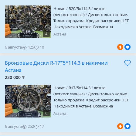
Новая
R20/5x114.3
литые
(легкосплавные)
Диски только новые.
Только продажа. Кредит рассрочки НЕТ
Находимся в Астане. Возможна
отправка в другие города и регионы.
4
Астана
Отличное качество. Цена за комплект из
4х Шт. Параметры дисков. R 20/5/114.3 Et
6 августа
425
10
+ 30 вылет Цо 60.1 посадочное J 8
ширина
Бронзовые Диски R-17*5*114.3 в наличии
Астана
230 000 ₸
Новая
R17/5x114.3
литые
(легкосплавные)
Диски только новые.
Только продажа. Кредит рассрочки НЕТ
Находимся в Астане. Возможна
отправка в другие города и регионы.
6
Астана
Отличное качество. Цена за комплект из
4х шт. Гарантия на заводской брак и
6 августа
252
17
шиномонтаж в любом автосервисе.