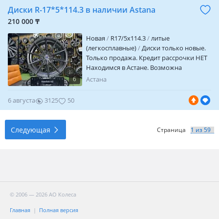
Параметры дисков. R 17/5/114.3 Et + 35
Диски R-17*5*114.3 в наличии Astana
вылет Цо 73.1 посадочное кольца в
ассортименте J 7.5 ширина Цвет мат
210 000 ₸
бронза
Новая
R17/5x114.3
литые
(легкосплавные)
Диски только новые.
Только продажа. Кредит рассрочки НЕТ
Находимся в Астане. Возможна
отправка в другие города и регионы
6
Астана
Отличное качество. Цена за комплект из
4х Шт. Параметры дисков. R 17/5/114.3 Et
6 августа
3125
50
+ 35 вылет Цо 73.1 посадочное J 7.5
ширина
Следующая
Страница
© 2006 — 2026 АО Колеса
Главная
Полная версия