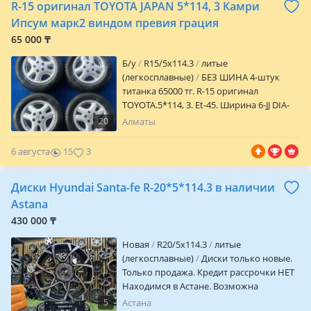
R-15 оригинал TOYOTA JAPAN 5*114, 3 Камри
вылет Цо 60.1 посадочное J 8 ширина
Ипсум марк2 виндом превия грация
65 000 ₸
Б/у
R15/5x114.3
литые
(легкосплавные)
БЕЗ ШИНА 4-штук
титанка 65000 тг. R-15 оригинал
TOYOTA.5*114, 3. Et-45. Ширина 6-JJ DIA-
60, 1 mm. Сварка трещина жок 100%
20
Алматы
ГАРАНТИЯ. Крышка Бари бар, сынбаган.
Тойота Камри Ипсум превия Марк 2
6 августа
15
3
виндом королла грация Мазда
переходка лексус жтб. БЕЗ ШИНА 4-штук
Диски Hyundai Santa-fe R-20*5*114.3 в наличии
титанка 65000 ОКОНЧАТЕЛЬНО. Не
дорого. К а с п и рассрочка ред доставка
Astana
бар. АДРЕС: Алматы, авторынок
430 000 ₸
Кенжехан-…
Новая
R20/5x114.3
литые
(легкосплавные)
Диски только новые.
Только продажа. Кредит рассрочки НЕТ
Находимся в Астане. Возможна
отправка в другие города и регионы.
5
Астана