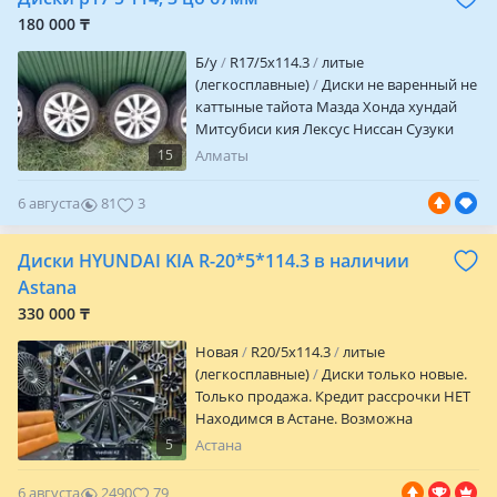
180 000 ₸
Б/у
R17/5x114.3
литые
(легкосплавные)
Диски не варенный не
каттыные тайота Мазда Хонда хундай
Митсубиси кия Лексус Ниссан Сузуки
Чанган х5плюс BYD Jac подходит шины
15
Алматы
на выбор зимние на сезон 225 50 р17
6 августа
81
3
Диски HYUNDAI KIA R-20*5*114.3 в наличии
Astana
330 000 ₸
Новая
R20/5x114.3
литые
(легкосплавные)
Диски только новые.
Только продажа. Кредит рассрочки НЕТ
Находимся в Астане. Возможна
отправка в другие города и регионы.
5
Астана
Отличное качество. Цена за комплект из
4х Шт. Гарантия на заводской брак и
6 августа
2490
79