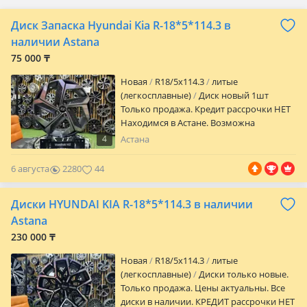
Диск Запаска Hyundai Kia R-18*5*114.3 в
наличии Astana
75 000 ₸
Новая
R18/5x114.3
литые
(легкосплавные)
Диск новый 1шт
Только продажа. Кредит рассрочки НЕТ
Находимся в Астане. Возможна
отправка в другие города и регионы.
4
Астана
Отличное качество. Гарантия на
заводской брак и шиномонтаж в любом
6 августа
2280
44
автосервисе. Параметры диска R
18/5/114.3 Et + 50 вылет Цо 67.1
Диски HYUNDAI KIA R-18*5*114.3 в наличии
посадочное J 7 ширина
Astana
230 000 ₸
Новая
R18/5x114.3
литые
(легкосплавные)
Диски только новые.
Только продажа. Цены актуальны. Все
диски в наличии. КРЕДИТ рассрочки НЕТ