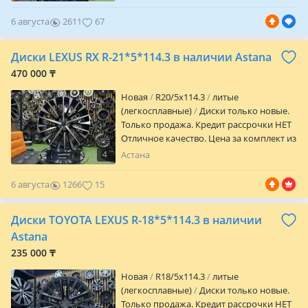
Цена за комплект из 4х Шт. Отличное
качество. Гарантия на заводской брак и
6 августа
2611
67
шиномонтаж в любом автосервисе.
Параметры дисков. R 20/5/114.3 Et + 35
Диски LEXUS RX R-21*5*114.3 в наличии Astana
вылет Цо 73.1 посадочное J 8.5 ширина
470 000 ₸
Новая
R20/5x114.3
литые
(легкосплавные)
Диски только новые.
Только продажа. Кредит рассрочки НЕТ
Отличное качество. Цена за комплект из
4х шт. Гарантия на заводской брак и
4
Астана
шиномонтаж в любом автосервисе.
Параметры дисков R 21/5/114.3 Ет + 40
6 августа
1266
15
вылет Цо 60.1 посадочное J 8 ширина.
Также в продаже имеется датчики
Диски TOYOTA LEXUS R-18*5*114.3 в наличии
давления в шинах
Astana
235 000 ₸
Новая
R18/5x114.3
литые
(легкосплавные)
Диски только новые.
Только продажа. Кредит рассрочки НЕТ