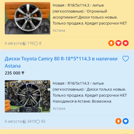
Новая
R18/5x114.3
литые
(легкосплавные)
Огромный
ассортимент! Диски только новые.
Только продажа. Кредит рассрочки НЕТ
Находимся в Астане. Возможна
4
Астана
отправка в другие города и регионы.
Отличное качество. Цена за комплект из
6 августа
176
8
4х Шт. Гарантия на заводской брак и
шиномонтаж в любом автосервисе.
Диски Toyota Camry 80 R-18*5*114.3 в наличии
Параметры дисков. R 18/5/114.3 Et + 42
вылет Цо 60.1 посадочное J 8 ширина
Astana
235 000 ₸
Новая
R18/5x114.3
литые
(легкосплавные)
Диски только новые.
Только продажа. Кредит рассрочки НЕТ
Находимся в Астане. Возможна
отправка в другие города и регионы.
5
Астана
Отличное качество. Цена за комплект из
4х Шт. Гарантия на заводской брак и
6 августа
3419
82
шиномонтаж в любом автосервисе.
Параметры дисков R 18/5/114.3 Et + 50