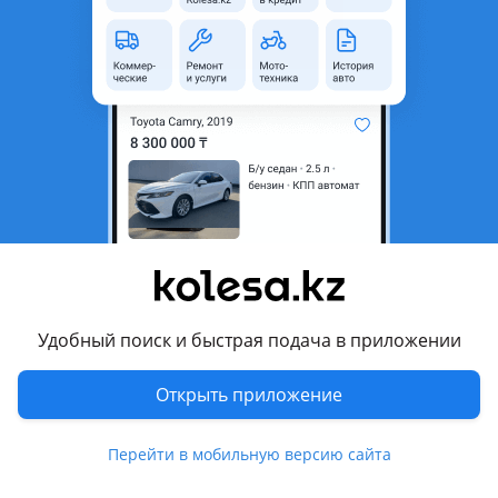
область
Состояние
Б/y
Комментарий продавца
Двигателя BMW (n54, n52, n55, n62, n63, m54 и т. Д) по
запчастям.
Перевести
Другие объявления продавца
id10710598
Удобный поиск и быстрая подача в приложении
Машины
Открыть приложение
Легковые
2
Перейти в мобильную версию сайта
Запчасти