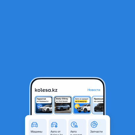
RU
Открыть приложение
В начало
1
/
2
Двигатель bmw
100 000 ₸
Город
Костанай, Костанайская