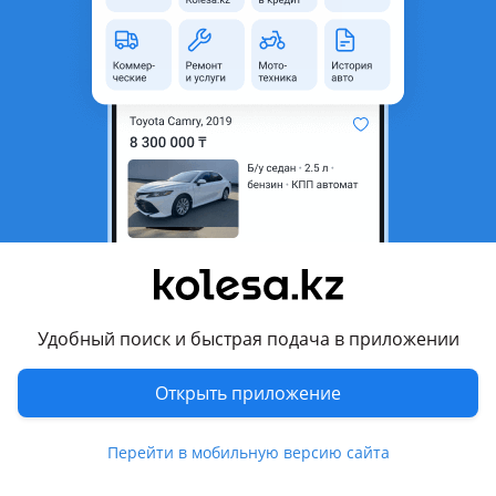
область
Состояние
Б/y
Код запчасти
5216978030
Есть доставка
Да
Комментарий продавца
Продам Юбка накладка заднего бампера Lexus Nx, 2 шт, бу,
оригинал, отправка в регионы, доставка по городу 3000 тг
Перевести
Удобный поиск и быстрая подача в приложении
Другие объявления продавца
Запчасти
Открыть приложение
Запчасти
Перейти в мобильную версию сайта