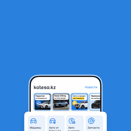
RU
Открыть приложение
1
/
5
Юбка накладка заднего бампера Lexus Nx
40 000 ₸
Город
Караганда, Карагандинская