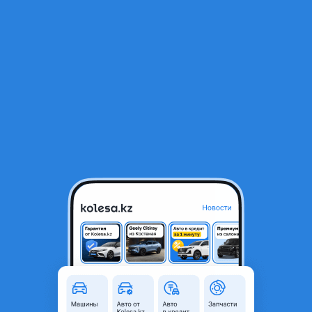
RU
Открыть приложение
1
/
7
Двигатель Nissan HR15DE из Японии
400 000 ₸
Город
Тараз, Жамбылская область