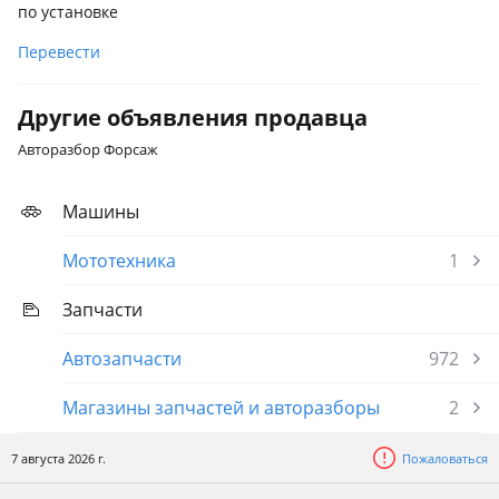
по установке
2005 - н.в. Y12
Перевести
Nissan Juke
2010 - 2014 YF15, 2014 - 2019 YF15 рестайлинг, 2019 - н.в.
YF15 [2-й рестайлинг] (F16)
Другие объявления продавца
Авторазбор Форсаж
Машины
Мототехника
1
Запчасти
Автозапчасти
972
Магазины запчастей и авторазборы
2
7 августа 2026 г.
Пожаловаться