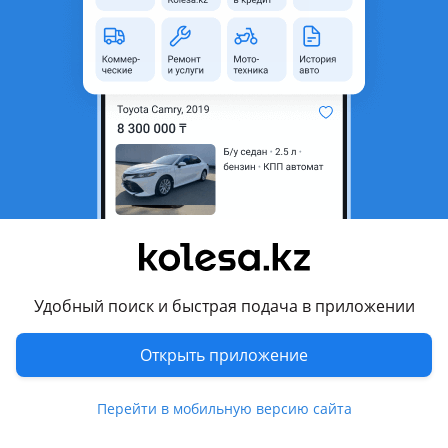
Состояние
Б/y
Код запчасти
HR15
Подходит на авто
Nissan Cube
2002 - 2008 2 поколение, 2008 - 2014 3 поколение (Z12)
Nissan Micra
2002 - 2010 K12, 2010 - 2013 K13, 2013 - 2016 K13
рестайлинг, 2017 - н.в. K14
Показать больше
Nissan Note
Удобный поиск и быстрая подача в приложении
2008 - 2013 E11 рестайлинг (E11/NE11), 2005 - 2008 E11
(E11/NE11)
Комментарий продавца
Открыть приложение
Nissan Tiida
Продам контрактный двигатель Nissan HR15DE 16V 1.5 л из
2004 - 2008 C11, 2007 - 2014 C11 рестайлинг
Перейти в мобильную версию сайта
Японии с минимальным пробегом. Осуществляем отправку
во все регионы страны и СНГ. Есть срок проверки и сервис
Nissan Wingroad