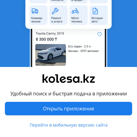
область
Состояние
Б/y
Комментарий продавца
Крышка багажника с лобовым стеклом
Перевести
Другие объявления продавца
AVTORAZBORSHYMKENT707
Удобный поиск и быстрая подача в приложении
Запчасти
Открыть приложение
Автозапчасти
2405
Диски
25
Перейти в мобильную версию сайта