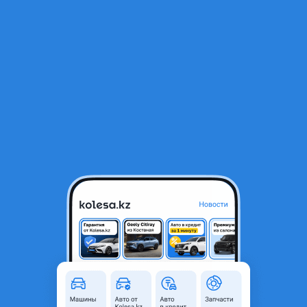
RU
Открыть приложение
В начало
1
/
2
Range rover крышка багажника
50 000 ₸
Город
Шымкент, Туркестанская