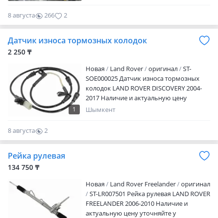
(L359) Evoque 1 (L538) Для более
подробной информации и быстрого
8 августа
266
2
ответа пишите нам Или звоните по
указанному номеру. Авторазбор BARYS
Датчик износа тормозных колодок
AUTO. Широкий выбор автозапчастей.
Оригинальные запчасти из Японии,
2 250 ₸
Европы и США. Есть отправка по
Новая
Land Rover
оригинал
ST-
регионам РК. Время работы с 9: 00-18: 00
SOE000025 Датчик износа тормозных
с перерывом 13: 00-14: 00. Без выходных.
колодок LAND ROVER DISCOVERY 2004-
Предварительно уточняйте цену и
2017 Наличие и актуальную цену
наличие товара у нашего менеджера!
уточняйте у менеджера
Наш Адрес: г. Каскелен Авторынок адрес:
1
Шымкент
трасса Алматы-Бишкек 122/3
8 августа
2
0
Рейка рулевая
134 750 ₸
Новая
Land Rover Freelander
оригинал
ST-LR007501 Рейка рулевая LAND ROVER
FREELANDER 2006-2010 Наличие и
актуальную цену уточняйте у