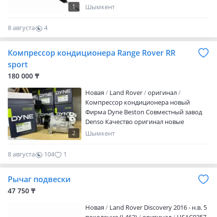
менеджера
1
Шымкент
8 августа
4
0
Компрессор кондиционера Range Rover RR
sport
180 000 ₸
Новая
Land Rover
оригинал
Компрессор кондиционера новый
Фирма Dyne Beston Совместный завод
Denso Качество оригинал новые
привозные из ОАЭ (Дубай) В наличий!
2
Шымкент
Гарантия на качество только при
промывке и очистке системы Авто
8 августа
104
1
кондиционера строго по регламенту в
специализированных грамотных
Рычаг подвески
сервисов и мастеров по авто
кондиционерам! Мы находимся в
47 750 ₸
городе Шымкент! Мы Занимаемся
Новая
Land Rover Discovery 2016 - н.в. 5
ремонтом и продажей компрессоров и