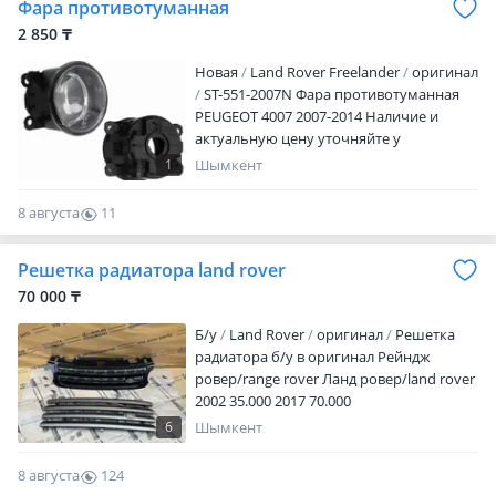
Фара противотуманная
2 850 ₸
Новая
Land Rover Freelander
оригинал
ST-551-2007N Фара противотуманная
PEUGEOT 4007 2007-2014 Наличие и
актуальную цену уточняйте у
менеджера
1
Шымкент
8 августа
11
0
Решетка радиатора land rover
70 000 ₸
Б/y
Land Rover
оригинал
Решетка
радиатора б/у в оригинал Рейндж
ровер/range rover Ланд ровер/land rover
2002 35.000 2017 70.000
6
Шымкент
8 августа
124