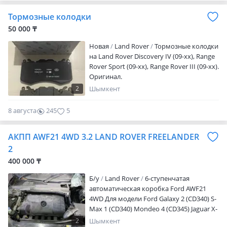
0
Тормозные колодки
50 000 ₸
Новая
Land Rover
Тормозные колодки
на Land Rover Discovery IV (09-xx), Range
Rover Sport (09-xx), Range Rover III (09-xx).
Оригинал.
2
Шымкент
8 августа
245
5
АКПП AWF21 4WD 3.2 LAND ROVER FREELANDER
2
400 000 ₸
Б/y
Land Rover
6-ступенчатая
автоматическая коробка Ford AWF21
4WD Для модели Ford Galaxy 2 (CD340) S-
Max 1 (CD340) Mondeo 4 (CD345) Jaguar X-
Type 1 (X400) Land Rover Freelander 2
2
Шымкент