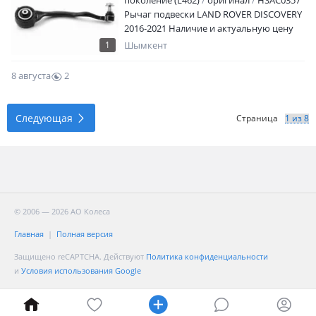
поколение (L462)
оригинал
HSAC0357
запчастей для автомобильных
Рычаг подвески LAND ROVER DISCOVERY
кондиционеров на протяжений 10 лет.
2016-2021 Наличие и актуальную цену
Отправляем компрессора и запчасти
уточняйте у менеджера
комплектующие по регионам
1
Шымкент
Казахстана логистической курьерской
компании Avis до адреса и до двери!
8 августа
2
0
Следующая
Страница
© 2006 — 2026 АО Колеса
Главная
Полная версия
Защищено reCAPTCHA. Действуют
Политика конфиденциальности
и
Условия использования Google