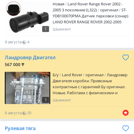
Новая
Land Rover Range Rover 2002 -
2005 3 поколение (L322)
оригинал
ST-
YDB100070PMA Датчик парковки (сонар)
LAND ROVER RANGE ROVER 2002-2005
Наличие и актуальную цену уточняйте у
1
Шымкент
менеджера
9 августа
4
0
Ландровер Двигател
567 000 ₸
Б/y
Land Rover
оригинал
Ландровер
Двигателя коробки. Привозные
контрактные с гарантией Бу оригинал.
Новые. Работаем с физическими и
юридическими лицами. Гарантия есть.
3
Шымкент
Сапасы жақсы! Двигателя новые Жаңа
хорошего качества. Установка
8 августа
35
автосервис. И бу оригинал. Наличие.
0
Оптовикам скидки! Все основные
Рулевая тяга
запчасти на моторе установлены