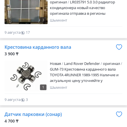
работы с 9: 00-18: 00 с перерывом 13: 00-
компании Avis до адреса и до двери!
оригинал
LR035791 5.0 3.0 радиатор
14: 00. Без выходных.
Адрес: Город Шымкент Чокана
кондиционера новый качество
Валиханова дом 16 Пересечение улицы:
оригинала отправка в регионы
Дулати/Шаймерденова
3
Шымкент
9 августа
17
0
Крестовина карданного вала
3 900 ₸
Новая
Land Rover Defender
оригинал
GUM-73 Крестовина карданного вала
TOYOTA 4RUNNER 1989-1995 Наличие и
актуальную цену уточняйте у
менеджера
1
Шымкент
9 августа
3
0
Датчик парковки (сонар)
4 700 ₸