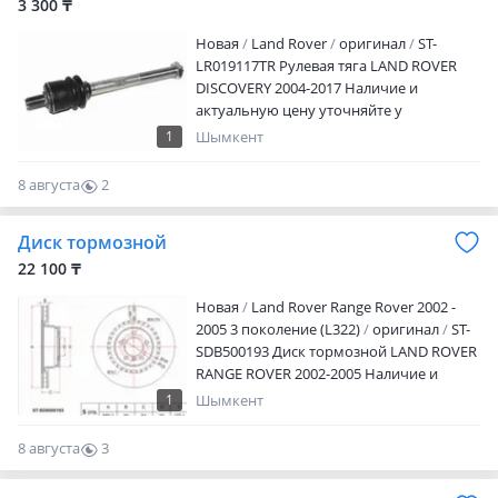
оригинальные корейских
3 300 ₸
производителей. Двигатель запускался
Новая
Land Rover
оригинал
ST-
на стенде и прошел все необходимые
LR019117TR Рулевая тяга LAND ROVER
проверки и готов к эксплуатации.
DISCOVERY 2004-2017 Наличие и
Гарантия на проверку есть. + в подарок
актуальную цену уточняйте у
прокладки фильтр датчик G4FC G4FG
менеджера
G4NA G4KE G4KD G4FJ G4KJ G4KG G4FG
1
Шымкент
G4FA Доставка по РК Есть! Гарантия на
проверку Есть! Можно в Кредит
8 августа
2
рассрочка или рэд. Счёт на оплату Счёт
0
фактура договор эсф оформление
Диск тормозной
фирмы. НДС и без НДС. Работаем на
22 100 ₸
прямую с заводом изготовителя.
Новая
Land Rover Range Rover 2002 -
2005 3 поколение (L322)
оригинал
ST-
SDB500193 Диск тормозной LAND ROVER
RANGE ROVER 2002-2005 Наличие и
актуальную цену уточняйте у
1
Шымкент
менеджера
8 августа
3
0