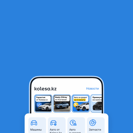
RU
Открыть приложение
2
Автозапчасти
Фильтр
Автозапчасти для Land Rover в Шымкенте
Найдено 151 объявление
VIP-предложения
Стать VIP
Электрические выдвижные пороги
(подножки) Range Rover
350 000 ₸