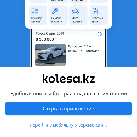
область
Состояние
Б/y
Есть доставка
Да
Комментарий продавца
Контрактный (привозной) двигатель из Европы на
Фолькцваген Крафтер в отличном состоянии 2.5 TDI,
двигатель в отличном состоянии заводили проверяли,
цену уточняйте по телефону
Перевести
Удобный поиск и быстрая подача в приложении
Другие объявления продавца
Открыть приложение
AutoParts
Перейти в мобильную версию сайта
Запчасти