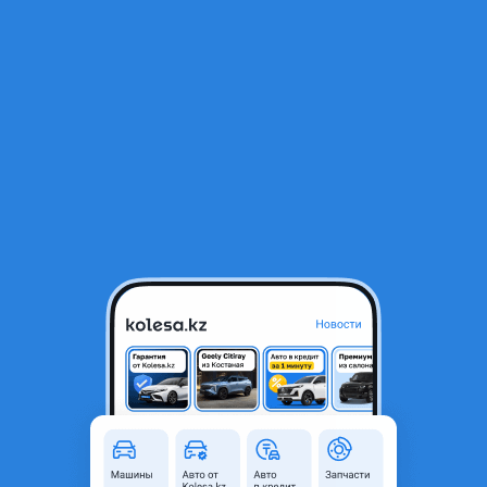
RU
Открыть приложение
1
/
8
Двигатель Фолькцваген Крафтер
100 500 ₸
Город
Шымкент, Туркестанская