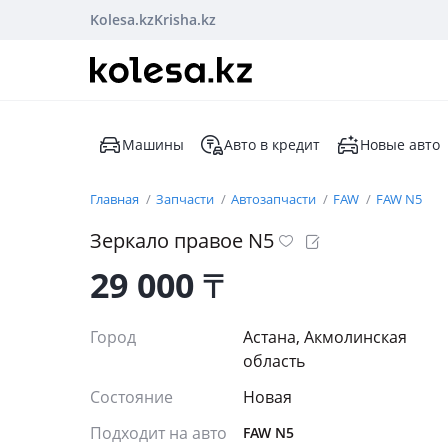
Kolesa.kz
Krisha.kz
Машины
Авто в кредит
Новые авто
Главная
Запчасти
Автозапчасти
FAW
FAW N5
Зеркало правое N5
29 000
₸
Город
Астана, Акмолинская
область
Состояние
Новая
Подходит на авто
FAW N5