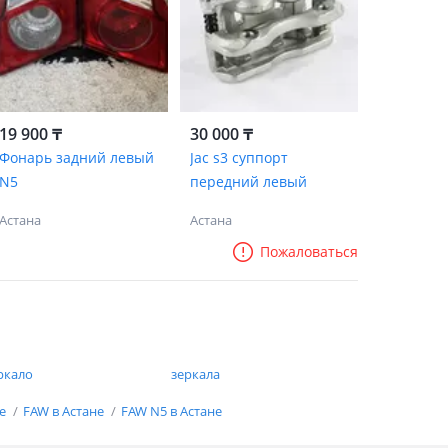
19 900 ₸
30 000 ₸
Фонарь задний левый
Jac s3 суппорт
N5
передний левый
Астана
Астана
Пожаловаться
ркало
зеркала
не
FAW в Астане
FAW N5 в Астане