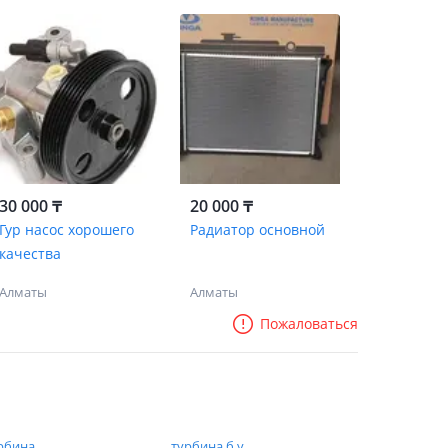
30 000 ₸
20 000 ₸
Гур насос хорошего
Радиатор основной
качества
Алматы
Алматы
Пожаловаться
рбина
турбина б у