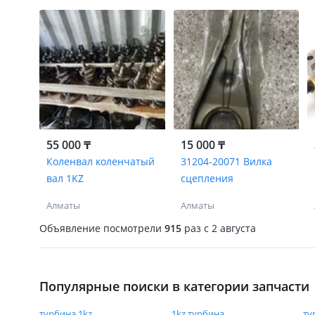
55 000 ₸
15 000 ₸
Коленвал коленчатый
31204-20071 Вилка
вал 1KZ
сцепления
Алматы
Алматы
Объявление посмотрели
915
раз
c 2 августа
Популярные поиски в категории запчасти
турбина 1kz
1kz турбина
ту