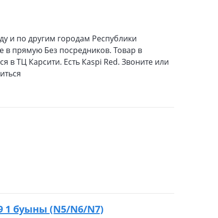
оду и по другим городам Республики
те в прямую Без посредников. Товар в
я в ТЦ Карсити. Есть Кaspi Red. Звоните или
ниться
89 1 буыны (N5/N6/N7)