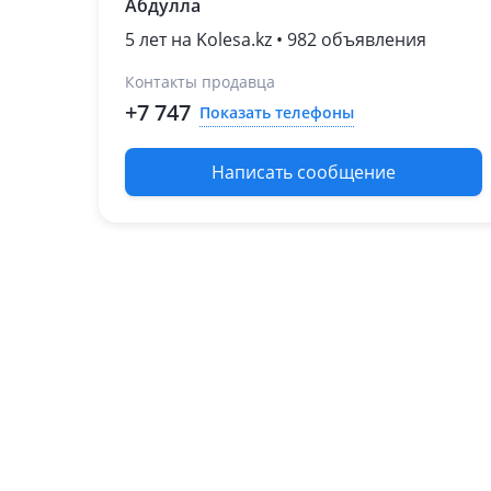
Абдулла
(V3xW/V2xW/V4xW)
1991 - 1997 2 поколение
5 лет на Kolesa.kz • 982 объявления
(V3xW/V2xW/V4xW)
1999 - 2002 3 поколение
Контакты продавца
(V7xW/V6xW)
+7 747
Показать телефоны
2002 - 2006 3 поколение
рестайлинг (V7xW/V6xW)
Написать сообщение
2011 - 2015 4 поколение
рестайлинг (V8xW/V9xW)
2006 - 2011 4 поколение
(V8xW/V9xW)
2014 - 2022 4 поколение
[2-й рестайлинг]
(V8xW/V9xW)
Mitsubishi Delica
1986 - 1999 3 поколение
1994 - 1997 4 поколение
1997 - 2007 4 поколение
рестайлинг
2007 - н.в. 5 поколение