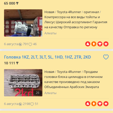
65 000 ₸
Новая
Toyota 4Runner
оригинал
Компрессора на все виды тойоты и
Лексус Широкий ассортимент Гарантия
на качеству Отправка по региону
Доставка по городу Звоните пишите
5
Алматы
решим вашу проблему
6 августа
791
46
Головка 1KZ, 2LT, 3LT, 5L, 1HD, 1HZ, 2TR, 2KD
10 111 ₸
Новая
Toyota 4Runner
Продаем
головки блока цилиндра в отличном
качестве произведено под заказом
Объединённых Арабских Эмирата
(Дубай). Также Имеется Головки Фирмы!
26
Алматы
1. DDR 2. SAT 3. Okami 4. Super DK Japan
Есть ред и рассрочка. Гарантия
6 августа
2198
51
Бесплатная и быстрая доставка по
городу и отправка по всему городу