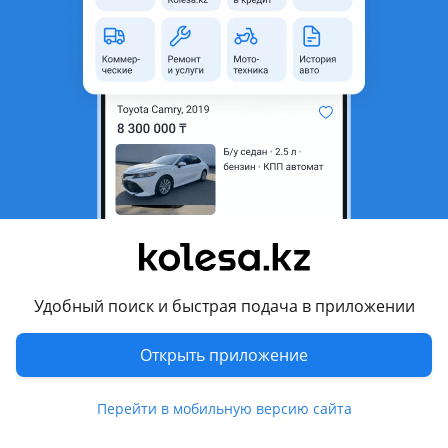
Новая
Toyota Land Cruiser Prado 1985 - 1996 J70
на заказ
Доставка всех моделей, указанных в настоящем объявлении, осуществляется под заказ. Срок доставки 25-30 календарных дней с момента предоплаты 50% от стоимости заказа. При необходимости предоставления дополнительной информации и более точной цены, звонить/писать по номеру.
Алматы
6 августа
2540
108
Двигатель 2 AZ-FE 2.4 Toyota Camry 30, 35, 40,
2AZ/2AR/1MZ/3MZ/2GR/3GR/4GR/
255 000 ₸
Удобный поиск и быстрая подача в приложении
Открыть приложение
9
Б/y
Toyota Estima 2006 - 2008 3 поколение
оригинал
Двигатель 2AZ-FE контрактный б/у из Японии — ОРИГИНАЛ• Отличное состояние Привозной японский мотор 2AZ-FE в идеальном рабочем состоянии. Оригинал, без пробега по СНГ, полностью проверен и протестирован перед продажей. Состояние и характеристики: • Ровная работа без посторонних шумов • Мотор сухой, чистый, без течей • Навесное оборудование по наличию Подарки при покупке: • Масло • Фильтр • Антифриз Преимущества: • Работаем без выходных • Быстрая отправка по регионам • Возможна установка • Гарантия на запуск Подходит для: Toyota Camry 30/35/40/45, RAV4, Ipsum, Alphard, Harrier и других моделей с 2AZ-FE.
Алматы
Перейти в мобильную версию сайта
6 августа
220
5