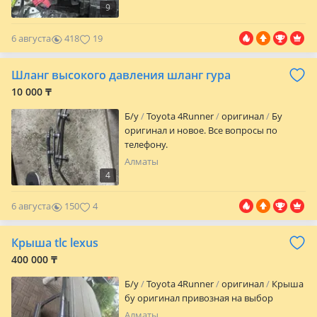
Медеубекова 21 По 2 ГИС Аспара
9
Моторс Абая
6 августа
418
19
Шланг высокого давления шланг гура
10 000 ₸
Б/y
Toyota 4Runner
оригинал
Бу
оригинал и новое. Все вопросы по
телефону.
Алматы
4
6 августа
150
4
Крыша tlc lexus
400 000 ₸
Б/y
Toyota 4Runner
оригинал
Крыша
бу оригинал привозная на выбор
Алматы