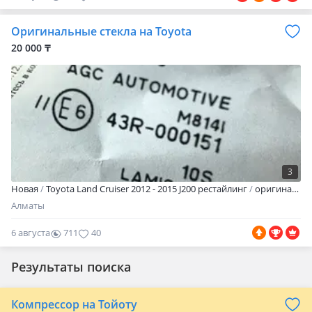
Оригинальные стекла на Toyota
20 000 ₸
3
Новая
Toyota Land Cruiser 2012 - 2015 J200 рестайлинг
оригинал
П
Алматы
6 августа
711
40
Результаты поиска
Компрессор на Тойоту