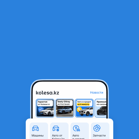
RU
Открыть приложение
2
Автозапчасти
Фильтр
Автозапчасти для Toyota 4Runner в Алматы
Найдено 8 053 объявления
VIP-предложения
Стать VIP
Силовой бампер
300 000 ₸
25