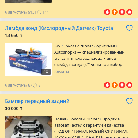
6 августа
9131
111
Лямбда зонд (Кислородный Датчик) Toyota
13 650 ₸
Б/y
Toyota 4Runner
оригинал
Autoshopkz — специализированный
магазин кислородных датчиков
(лямбда-зондов). * Большой выбор
датчиков для автомобилей разных
18
Алматы
марок * Оригинал и качественные
аналоги * Подбор по VIN-коду и номеру
6 августа
87
8
детали * Консультация перед покупкой *
Оправка по всему Казахстану Поможем
Бампер передный задний
подобрать подходящий датчик быстро
и без ошибок. Работаем для того чтобы
30 000 ₸
ваш автомобиль работал исправно. №
Новая
Toyota 4Runner
Продажа
3010
автозапчастей с гарантией качества
(ПОД ОРИГИНАЛ, НОВЫЙ ОРИГИНАЛ,
ТАКЖЕ Б/У ОРИГИНАЛ) Цену уточните