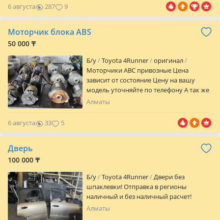
ставке 57.000 тысяч. Год 2006. Продается
на рынки Японии, Объединённых
6 августа
287
9
Рама С Документами
Арабских Эмиратов, Англии, Россия и
других стран мира. Стоимость турбины
Моторчик блока ABS
зависит от марка и год выпуски
50 000 ₸
машины. Цены уточните пожалуйста по
телефону!
Б/y
Toyota 4Runner
оригинал
Моторчики АBC привозные Цена
зависит от состояние Цену на вашу
модель уточняйте по телефону А так же
можем поменять моторчик у нас в
5
Алматы
сервисе с гарантией 6 месяцев
6 августа
33
5
Дверь
100 000 ₸
Б/y
Toyota 4Runner
Двери без
шпаклевки! Отправка в регионы
наличный и без наличный расчет!
Алматы
1