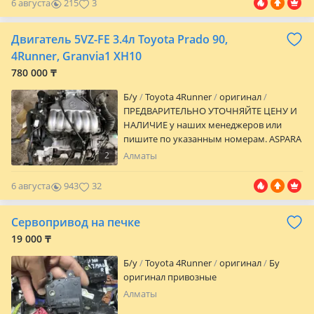
6 августа
215
3
Двигатель 5VZ-FE 3.4л Toyota Prado 90,
4Runner, Granvia1 XH10
780 000 ₸
Б/y
Toyota 4Runner
оригинал
ПРЕДВАРИТЕЛЬНО УТОЧНЯЙТЕ ЦЕНУ И
НАЛИЧИЕ у наших менеджеров или
пишите по указанным номерам. ASPARA
MOTORS предлагает широкий
2
Алматы
ассортимент автозапчасти на марки
такие как TOYOTA, LEXUS, NISSAN, Mazda,
6 августа
943
32
MITSUBISHI PAJERO, VOLKSWAGEN
TOUAREG, RANGE ROVER, LAND ROVER,
Сервопривод на печке
MERCEDES, BMW по доступным ценам, в
наличии и на Заказ за кратчайшие
19 000 ₸
сроки! Оригинальные запчасти, прямые
Б/y
Toyota 4Runner
оригинал
Бу
поставки с Японии, США, ОАЭ, Европы!
оригинал привозные
Работаем с регионами и СНГ. ТАКЖЕ
ИМЕЮТСЯ УСЛУГИ СЕРВИСА Мы
Алматы
находимся в городе Алматы ул. Килыбай