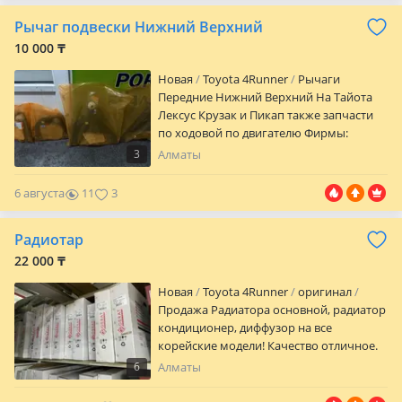
США, ОАЭ, Европы! Работаем с
по всему району. Установка хорошего
Рычаг подвески Нижний Верхний
регионами и СНГ. ТАКЖЕ ИМЕЮТСЯ
качество. Стоимость компрессора
УСЛУГИ СЕРВИСА Наш адрес: г. Алматы
зависит от производителя, марка
10 000 ₸
ул. Килыбай Медеубекова 21 (2Гис),
автомобиля, год выпуска и объем
Новая
Toyota 4Runner
Рычаги
Ракета 21 (Яндекс навигатор)
двигателя. Цены уточните по телефону!
Передние Нижний Верхний На Тайота
Авторазбор "Aspara Motors Абая"
Лексус Крузак и Пикап также запчасти
по ходовой по двигателю Фирмы:
Masuma/EEP/Losay Точную цену
3
Алматы
уточните Нақты Бағасын біліңіз Товар
очень хорошего качества с гарантией
6 августа
11
3
Находимся в Кар Сити Алматы Отправка
и Доставка имеется по всему Казахстану
Радиотар
22 000 ₸
Новая
Toyota 4Runner
оригинал
Продажа Радиатора основной, радиатор
кондиционер, диффузор на все
корейские модели! Качество отличное.
Гарантия возврат 14 дней! Имеется
6
Алматы
доставка по городу и регионам! Оплата
наличными, Gold, RED Расрочка!