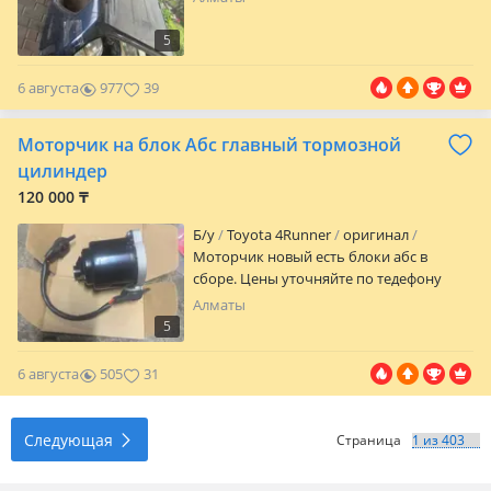
5
6 августа
977
39
Моторчик на блок Абс главный тормозной
цилиндер
120 000 ₸
Б/y
Toyota 4Runner
оригинал
Моторчик новый есть блоки абс в
сборе. Цены уточняйте по тедефону
Алматы
5
6 августа
505
31
Следующая
Страница