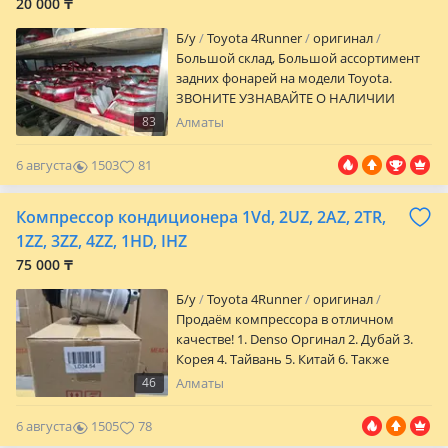
20 000 ₸
Б/y
Toyota 4Runner
оригинал
Большой склад, Большой ассортимент
задних фонарей на модели Toyota.
ЗВОНИТЕ УЗНАВАЙТЕ О НАЛИЧИИ
ЗАДНЕГО ФОНАРЯ НА ВАШ
83
Алматы
АВТОМОБИЛЬ. ЦЕНЫ РАЗНЫЕ!
АССОРТИМЕНТ РЕГУЛЯРНО
6 августа
1503
81
ОБНОВЛЯЕТСЯ. НОВЫЕ ЗАВОЗЫ!
Организуем доставку до любого города
Компрессор кондиционера 1Vd, 2UZ, 2AZ, 2TR,
Казахстана и СНГ. ПРЕДВАРИТЕЛЬНО
УТОЧНЯЙТЕ ЦЕНУ И НАЛИЧИЕ у наших
1ZZ, 3ZZ, 4ZZ, 1HD, IHZ
менеджеров или пишите по указанным
75 000 ₸
номерам. ASPARA MOTORS предлагает
широкий ассортимент автозапчасти на
Б/y
Toyota 4Runner
оригинал
марки такие как TOYOTA, LEXUS, NISSAN,
Продаём компрессора в отличном
MAZDA, SUBARU, MITSUBISHI PAJERO,
качестве! 1. Denso Оргинал 2. Дубай 3.
VOLKSWAGEN TOUAREG, RANGE ROVER,
Корея 4. Тайвань 5. Китай 6. Также
LAND ROVER, MERCEDES по доступным
имеются контрактные бу привозные в
46
Алматы
ценам, в наличии и на заказ за
оригинале Есть Ред и рассрочка
кратчайшие сроки! Оригинальные
Гарантия Без посредников Бесплатная и
6 августа
1505
78
запчасти, прямые поставки с Японии,
быстрая доставка по городу и отправка