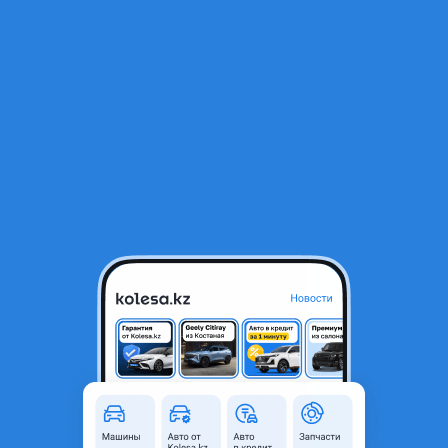
RU
Открыть приложение
В начало
1
/
2
Мотор печки Toyota
18 000 ₸
Город
Алматы, Алматинская