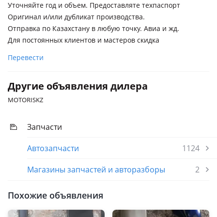
Уточняйте год и объем. Предоставляте техпаспорт
J100 [2-й рестайлинг], 2007 - 2012 J200, 2012 - 2015 J200
Оригинал и/или дубликат производства.
рестайлинг, 2015 - 2021 J200 [2-й рестайлинг]
Отправка по Казахстану в любую точку. Авиа и жд.
Toyota Land Cruiser Prado
Для постоянных клиентов и мастеров скидка
1996 - 2000 J90, 1999 - 2002 J90 рестайлинг, 2002 - 2009 J120,
Перевести
2009 - 2013 J150
Toyota RAV4
Другие объявления дилера
2005 - 2008 3 поколение (A3), 2008 - 2010 3 поколение
MOTORISKZ
рестайлинг (A3), 2010 - 2012 3 поколение [2-й рестайлинг]
(A3)
Запчасти
Toyota Yaris
2011 - 2014 XP130
Автозапчасти
1124
Lexus GX 470
Магазины запчастей и авторазборы
2
Lexus LX 470
Похожие объявления