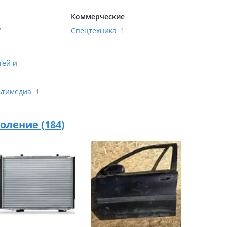
Коммерческие
7
Спецтехника
1
тей и
льтимедиа
1
коление (184)