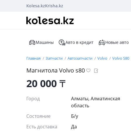
Kolesa.kz
Krisha.kz
Машины
Авто в кредит
Новые авто
Главная
Запчасти
Автозапчасти
Volvo
Volvo S80
Магнитола Volvo s80
20 000
₸
Город
Алматы, Алматинская
область
Состояние
Б/y
Есть доставка
Да