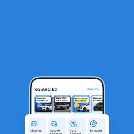
RU
Открыть приложение
1
/
3
Телевизор экран tucson
14 000 ₸
Город
Тараз, Жамбылская область