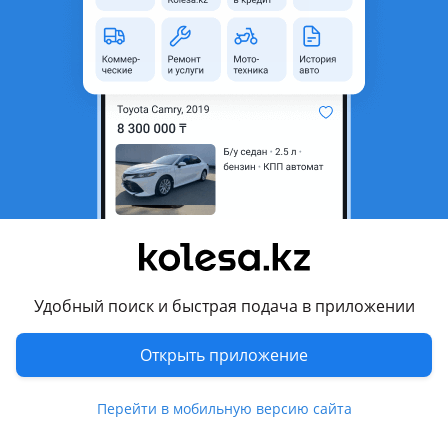
Состояние
Новая
Есть доставка
Да
Комментарий продавца
Есть все в наличии новые в оригинале отправляем в
любые регионы уточняйте цены
Перевести
Другие объявления продавца
shah
Удобный поиск и быстрая подача в приложении
Запчасти
Открыть приложение
Автозапчасти
682
Перейти в мобильную версию сайта
Магазины запчастей и авторазборы
1