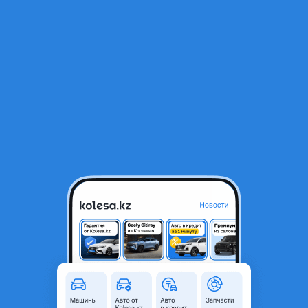
RU
Открыть приложение
1
/
3
Дроссельная заслонка
500 ₸
Город
Алматы, Алматинская