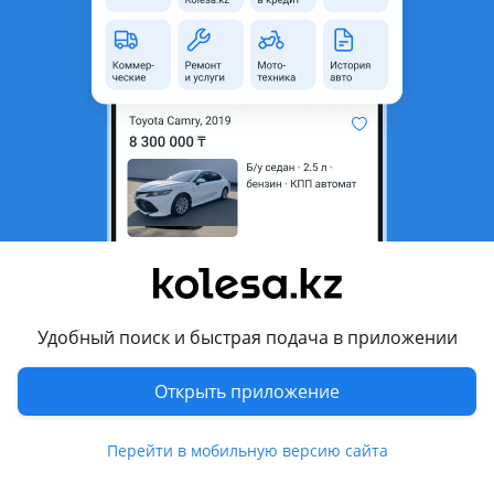
область
Состояние
Б/y
Комментарий продавца
Дроссельная заслонка honda разных модели В идеальном
состоянии привозной из Японии Высокое качество есть
отправка по регионов и доставка по города Алматы
Перевести
Другие объявления продавца
Удобный поиск и быстрая подача в приложении
Мұхит
Открыть приложение
Запчасти
Автозапчасти
3164
Перейти в мобильную версию сайта