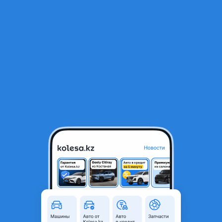
RU
Открыть приложение
1
/
7
Трубки трубка кондиционера. Toyota Camry 40
5 000 ₸
Объявление находится в архиве и может быть