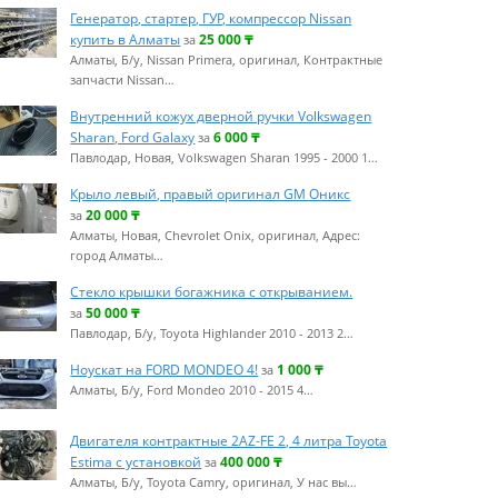
Генератор, стартер, ГУР, компрессор Nissan
купить в Алматы
25 000
₸
за
Алматы, Б/у, Nissan Primera, оригинал, Контрактные
запчасти Nissan…
Внутренний кожух дверной ручки Volkswagen
Sharan, Ford Galaxy
6 000
₸
за
Павлодар, Новая, Volkswagen Sharan 1995 - 2000 1…
Крыло левый, правый оригинал GM Оникс
20 000
₸
за
Алматы, Новая, Chevrolet Onix, оригинал, Адрес:
город Алматы…
Стекло крышки богажника с открыванием.
50 000
₸
за
Павлодар, Б/у, Toyota Highlander 2010 - 2013 2…
Ноускат на FORD MONDEO 4!
1 000
₸
за
Алматы, Б/у, Ford Mondeo 2010 - 2015 4…
Двигателя контрактные 2AZ-FE 2, 4 литра Toyota
Estima с установкой
400 000
₸
за
Алматы, Б/у, Toyota Camry, оригинал, У нас вы…