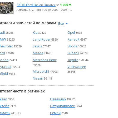
АКПП Ford Fusion Duratec
1 000
₸
за
Алматы, Б/у, Ford Fusion 2002 - 2005 1…
аталоги запчастей по маркам
udi
Kia
Opel
25256
39429
8675
BMW
Land Rover
Renault
35293
6850
6917
hevrolet
Lexus
Skoda
15759
57147
10042
ord
Mazda
Subaru
12940
21691
24579
onda
Mercedes-Benz
Toyota
22411
178044
49428
yundai
Volkswagen
59524
Mitsubishi
47998
36643
nfiniti
8964
Nissan
56148
втозапчасти в регионах
ктау
Павлодар
3906
19917
ктобе
Петропавловск
7171
3844
лматы
Семей
411513
2518