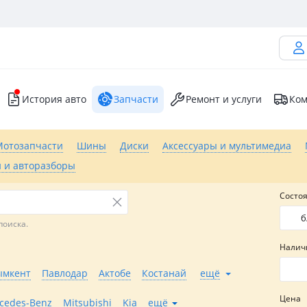
История авто
Запчасти
Ремонт и услуги
Ком
Мотозапчасти
Шины
Диски
Аксессуары и мультимедиа
 и авторазборы
Состо
б
поиска.
Налич
мкент
Павлодар
Актобе
Костанай
ещё
Цена
cedes-Benz
Mitsubishi
Kia
ещё