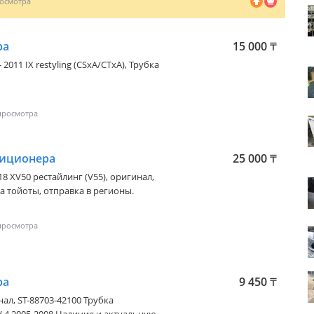
ра
15 000
₸
- 2011 IX restyling (CSxA/CTxA)
, Трубка
диционера
25 000
₸
18 XV50 рестайлинг (V55)
, оригинал,
 тойоты, отправка в регионы.
ра
9 450
₸
л, ST-88703-42100 Трубка