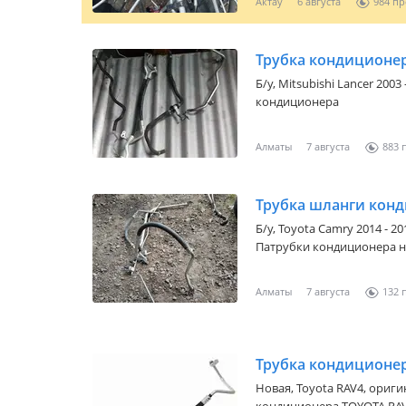
Актау
6 августа
984
Трубка кондиционе
Б/y,
Mitsubishi Lancer 2003 
кондиционера
Алматы
7 августа
883
Трубка шланги кон
Б/y,
Toyota Camry 2014 - 20
Патрубки кондиционера на
Алматы
7 августа
132
Трубка кондиционе
Новая,
Toyota RAV4
, оригина