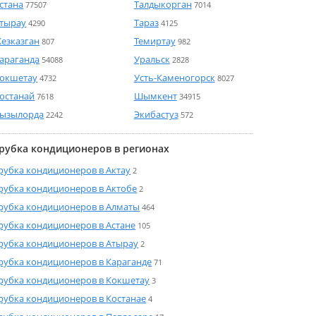
стана
Талдыкорган
77507
7014
тырау
Тараз
4290
4125
езказган
Темиртау
807
982
араганда
Уральск
54088
2828
окшетау
Усть-Каменогорск
4732
8027
останай
Шымкент
7618
34915
ызылорда
Экибастуз
2242
572
рубка кондиционеров в регионах
рубка кондиционеров в Актау
2
рубка кондиционеров в Актобе
2
рубка кондиционеров в Алматы
464
рубка кондиционеров в Астане
105
рубка кондиционеров в Атырау
2
рубка кондиционеров в Караганде
71
рубка кондиционеров в Кокшетау
3
рубка кондиционеров в Костанае
4