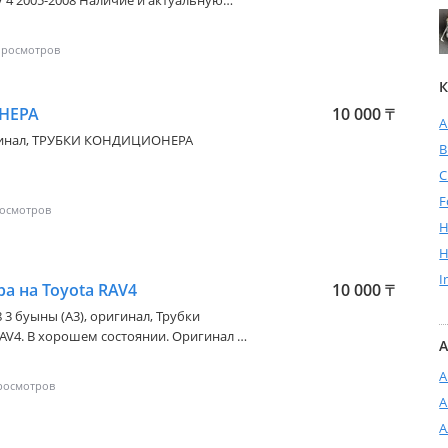
 4 2005-2008 Наличие и актуальную
ера
К
НЕРА
10 000
₸
A
гинал, ТРУБКИ КОНДИЦИОНЕРА
C
F
H
H
I
а на Toyota RAV4
10 000
₸
8 3 буыны (A3)
, оригинал, Трубки
AV4. В хорошем состоянии. Оригинал из
А
я запчасти на данную марку авто.
А
А
А