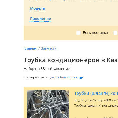
Модель
Поколение
Есть доставка
Главная
Запчасти
Трубка кондиционеров в Каз
Найдено 531 объявление
Сортировать по:
дате объявления
Трубки (шланги) ко
Б/y,
Toyota Camry 2009 - 20
Трубки (шланги) кондицио
AVTO YARD. Привозные ав
городе Актау. Есть отправ