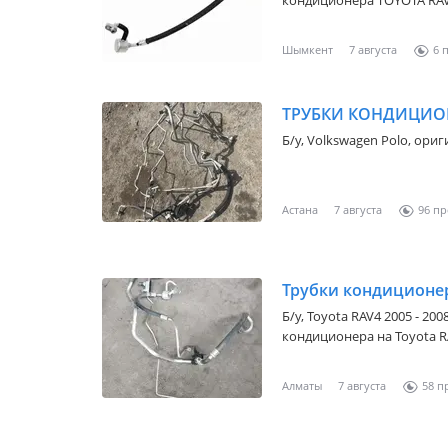
кондиционера TOYOTA RAV
цену уточняйте у менедж
Шымкент
7 августа
6
ТРУБКИ КОНДИЦИО
Б/y,
Volkswagen Polo
, ори
Астана
7 августа
96
Трубки кондиционер
Б/y,
Toyota RAV4 2005 - 200
кондиционера на Toyota R
Японии. В наличие имеютс
Алматы
7 августа
58