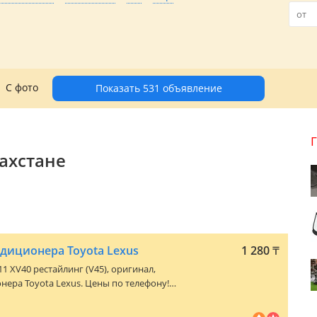
С фото
Показать 531 объявление
ахстане
ндиционера Toyota Lexus
1 280
₸
11 XV40 рестайлинг (V45)
, оригинал,
нера Toyota Lexus. Цены по телефону!
тозапчасти в большом ассортименте в
ка. Нас можно найти по 2гис!