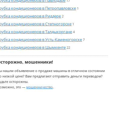
рубка кондиционеров в Павлодаре
17
рубка кондиционеров в Петропавловске
1
рубка кондиционеров в Риддере
2
рубка кондиционеров в Степногорске
1
рубка кондиционеров в Талдыкоргане
4
рубка кондиционеров в Усть-Каменогорске
7
рубка кондиционеров в Шымкенте
22
Осторожно, мошенники!
ы нашли объявление о продаже машины в отличном состоянии
о низкой цене? Вам предлагают отправить деньги переводом?
удьте осторожны.
озможно, это —
мошенничество
.