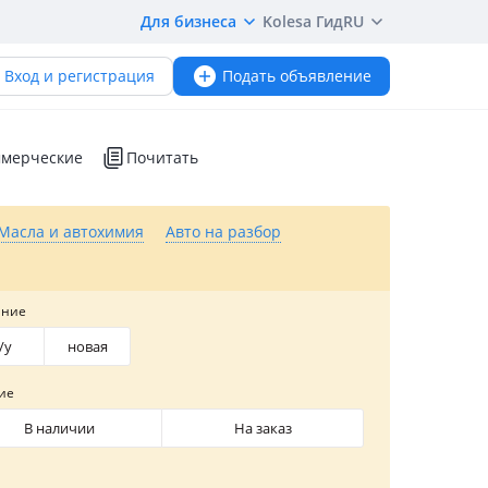
Для бизнеса
Kolesa Гид
RU
Вход и регистрация
Подать объявление
мерческие
Почитать
Масла и автохимия
Авто на разбор
яние
/y
новая
ие
В наличии
На заказ