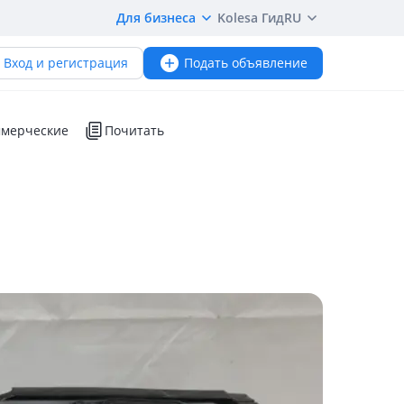
Для бизнеса
Kolesa Гид
RU
Вход и регистрация
Подать объявление
мерческие
Почитать