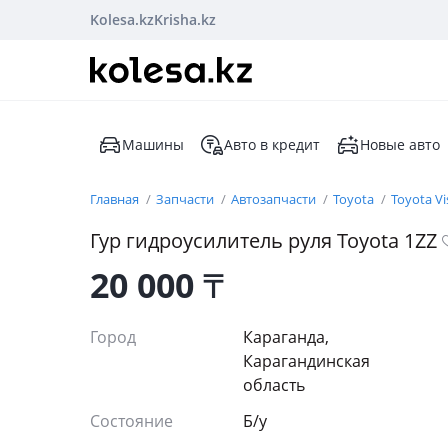
Kolesa.kz
Krisha.kz
Машины
Авто в кредит
Новые авто
Главная
Запчасти
Автозапчасти
Toyota
Toyota Vi
Гур гидроусилитель руля Toyota 1ZZ
20 000
₸
Город
Караганда,
Карагандинская
область
Состояние
Б/y