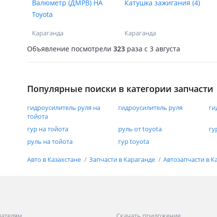
Валюметр (ДМРВ) НА
Катушка зажигания (4)
Toyota
Караганда
Караганда
Объявление посмотрели
323
раза
c 3 августа
Популярные поиски в категории запчасти
гидроусилитель руля на
гидроусилитель руля
ги
тойота
гур на тойота
руль от toyota
гу
руль на тойота
гур toyota
Авто в Казахстане
Запчасти в Караганде
Автозапчасти в К
дателям
Скачать приложение