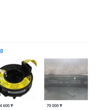
50
4 600 ₸
70 000 ₸