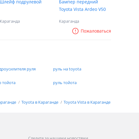
Шлейф подрулевой
Бампер передний
Toyota Vista Ardeo V50
Караганда
Караганда
Пожаловаться
дроусилителя руля
руль на toyota
р тойота
руль тойота
араганде
Toyota в Караганде
Toyota Vista в Караганде
Следите за нашими новостями