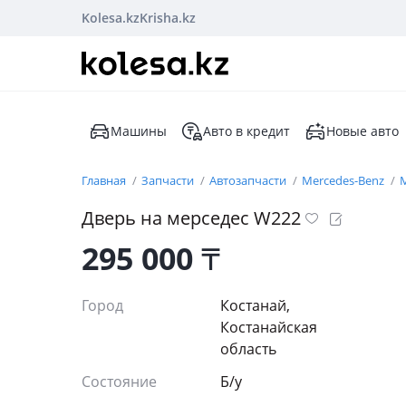
Kolesa.kz
Krisha.kz
Машины
Авто в кредит
Новые авто
Главная
Запчасти
Автозапчасти
Mercedes-Benz
M
Дверь на мерседес W222
295 000
₸
Город
Костанай,
Костанайская
область
Состояние
Б/y