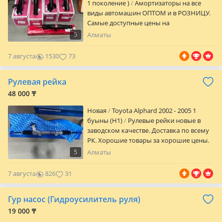
1 поколение )
Амортизаторы на все
виды автомашин ОПТОМ и в РОЗНИЦУ.
Самые доступные цены на
амортизаторов. Доставка по всему РК.
5
Алматы
Хорошие товары за хорошие цены.
Звоните уточняйте цены!
7 августа
1530
73
Рулевая рейка
48 000 ₸
Новая
Toyota Alphard 2002 - 2005 1
буыны (H1)
Рулевые рейки новые в
заводском качестве. Доставка по всему
РК. Хорошие товары за хорошие цены.
Звоните уточняйте цены!
5
Алматы
7 августа
826
31
Гур насос (Гидроусилитель руля)
19 000 ₸