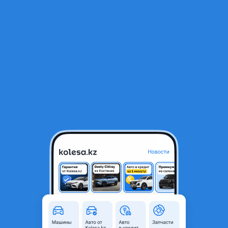
RU
Открыть приложение
2
Автозапчасти
Фильтр
Автозапчасти для Toyota Mark II в Алматы
Найдено 910 объявлений
VIP-предложения
Стать VIP
Рулевая рейка
48 000 ₸
5