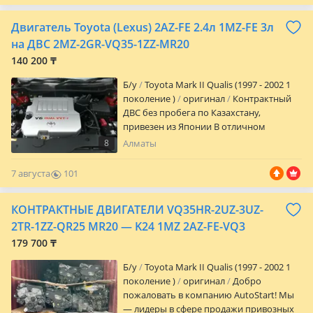
новую жизнь в ваш автомобиль! Наши
двигатели тщательно отобраны и
Двигатель Toyota (Lexus) 2AZ-FE 2.4л 1MZ-FE 3л
протестированы, чтобы обеспечить
максимальную производительность и
на ДВС 2MZ-2GR-VQ35-1ZZ-MR20
надежность. Преимущества нашего
140 200 ₸
японского двигателя: Минимальный
пробег: Все двигатели имеют пробег не
Б/y
Toyota Mark II Qualis (1997 - 2002 1
более 50 000 — 100 000 км, гарантирует
поколение )
оригинал
Контрактный
его превосходное состояние и долгий
ДВС без пробега по Казахстану,
срок службы. Надежность: Японские
привезен из Японии В отличном
двигатели известны своей
состоянии, с минимальным пробегом
8
Алматы
долговечностью и надежностью. Наш
Двигатель полностью готов к установке
двигатель прошел строгий контроль
И самое главное товар уже в наличии на
7 августа
101
качества, чтобы обеспечить
нашем собственном складе. Продаем
0
бесперебойную работу. Мощность: Этот
только то, что есть здесь и сейчас, мы не
КОНТРАКТНЫЕ ДВИГАТЕЛИ VQ35HR-2UZ-3UZ-
двигатель обеспечивает оптимальную
посредники. У нас также есть услуга
мощность и крутящий момент, улучшая
установки, включающая: -ЗАМЕНУ
2TR-1ZZ-QR25 MR20 — K24 1MZ 2AZ-FE-VQ3
производительность вашего
МАСЛА -ФИЛЬТРА -АНТИФРИЗА. Если вы
179 700 ₸
автомобиля. Эффективность: Японские
хотите приобрести наш товар, но у вас
двигатели оптимизированы для
нет возможности заплатить полную
Б/y
Toyota Mark II Qualis (1997 - 2002 1
максимальной топливной
стоимость сразу, мы предлагаем
поколение )
оригинал
Добро
экономичности, что снижает
выгодные условия кредитования. Ещё
пожаловать в компанию AutoStart! Мы
эксплуатационные расходы.
одно наше преимущество в том, что для
— лидеры в сфере продажи привозных