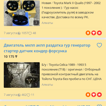
Новая
Toyota Mark II Qualis (1997 - 2002
1 поколение )
Гур насос
(Гидроусилитель руля) в заводском
качестве. Доставка по всему РК.
Хорошие товары за хорошие цены.
3
Алматы
Звоните уточняйте цены!
7 августа
1057
48
Двигатель мкпп акпп раздатка гур генератор
стартер датчик кондер форсунка
10 175 ₸
Б/y
Toyota Celica 1989 - 1993 5
поколение (T18)
оригинал
Отборный
привозной контрактный двигатель на
Тойота Toyota без пробега по СНГ. ЦЕНА
Цену надо уточнять на момент покупки.
5
Алматы
ГАРАНТИЯ Гарантийный срок на
проверку запчасти 14 дней. Проверка
7 августа
462
11
двигателей видеоэндоскопом, проверка
навесного оборудования на стендах.