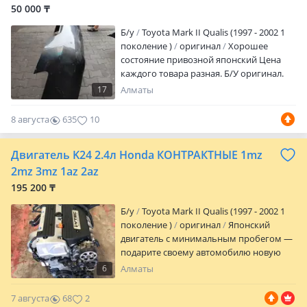
50 000 ₸
Б/y
Toyota Mark II Qualis (1997 - 2002 1
поколение )
оригинал
Хорошее
состояние привозной японский Цена
каждого товара разная. Б/У оригинал.
Япония. В наличии также имеются
17
Алматы
другие детали по кузову. Доставка по г.
Алматы, Казахстану, России, Узбекистану
8 августа
635
10
и Кыргызстану за Ваш счет. Яндекс
доставка по Алматы Ждём Вас по адресу:
Двигатель K24 2.4л Honda КОНТРАКТНЫЕ 1mz
г. Алматы пр-т Райымбека 517/6 рынок
Жибек Жолы 17 ряд 50 контейнер.
2mz 3mz 1az 2az
Звоните: 8: 00-22: 00 Если не можете
195 200 ₸
дозвониться смс 24/7 отвечаем
Б/y
Toyota Mark II Qualis (1997 - 2002 1
поколение )
оригинал
Японский
двигатель с минимальным пробегом —
подарите своему автомобилю новую
жизнь! Представляем
6
Алматы
высококачественный японский
двигатель, который готов вдохнуть
7 августа
68
2