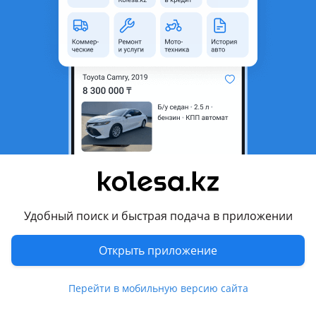
Новая
Toyota Mark II Qualis (1997 - 2002 1 поколение )
Рулевые рейки новые в заводском качестве. Доставка по всему РК. Хорошие товары за хорошие цены. Звоните уточняйте цены!
Алматы
7 августа
826
31
Пружины
6 000 ₸
Удобный поиск и быстрая подача в приложении
5
Открыть приложение
Новая
Toyota Mark II Qualis (1997 - 2002 1 поколение )
Пружины стандартные, усиленные ОПТОМ и в РОЗНИЦУ. Можем подобрать пружины по размерам. Доставка по всему РК. Хорошие товары за хорошие цены. Звоните уточняйте цены!
Алматы
Перейти в мобильную версию сайта
7 августа
819
31