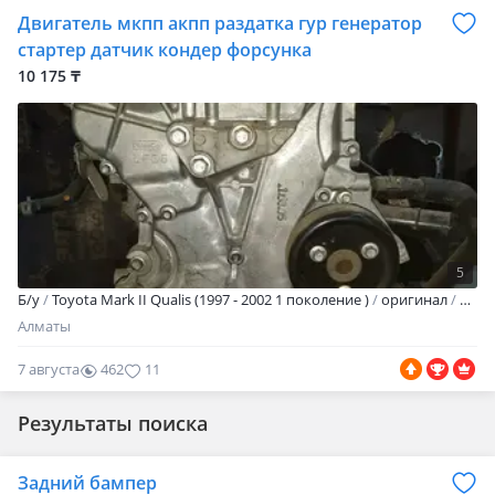
Двигатель мкпп акпп раздатка гур генератор
стартер датчик кондер форсунка
10 175 ₸
5
Б/y
Toyota Mark II Qualis (1997 - 2002 1 поколение )
оригинал
Отбо
Алматы
7 августа
462
11
Результаты поиска
Задний бампер