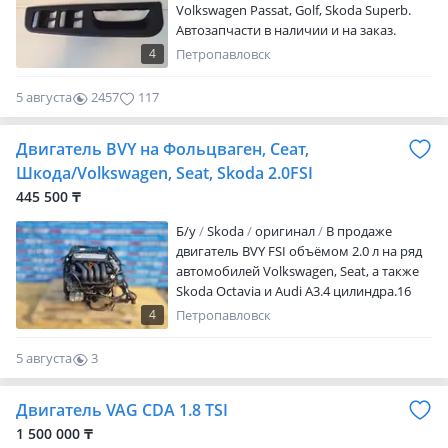
Volkswagen Passat, Golf, Skoda Superb.
Автозапчасти в наличии и на заказ.
Предварительно звоните, отвечу на все
4
Петропавловск
вопросы. Оставляйте заявку с VIN
номером. Отправка в регионы.
5 августа
2457
117
Двигатель BVY на Фольцваген, Сеат,
Шкода/Volkswagen, Seat, Skoda 2.0FSI
445 500 ₸
Б/y
Skoda
оригинал
В продаже
двигатель BVY FSI объёмом 2.0 л на ряд
автомобилей Volkswagen, Seat, а также
Skoda Octavia и Audi A3.4 цилиндра.16
клапанов. Минимальный пробег.
4
Петропавловск
Отличное состояние. Гарантия.
Привозные из Европы и Японии.
5 августа
3
Находимся в г. Петропавловск. Ул.
0
Украинская 183. Осуществляем доставку
Двигатель VAG CDA 1.8 TSI
по всему Казахстану, а также в страны
СНГ. Актуальные цены и наличие
1 500 000 ₸