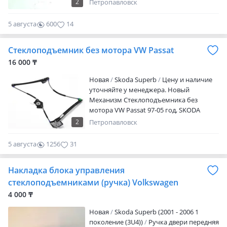
отвечу на все вопросы. Оставляйте
Германии — без пробега по РК, в
2
Петропавловск
заявку с VIN номером. Отправка в
отличном состоянии и с минимальным
регионы
пробегом. Почему выбирают Mega
5 августа
600
14
Авторазбор: -Только оригинальные
запчасти -Большой ассортимент
Стеклоподъемник без мотора VW Passat
-Честные цены -Быстрая доставка
16 000 ₸
Новая
Skoda Superb
Цену и наличие
уточняйте у менеджера. Новый
Механизм Стеклоподъемника без
мотора VW Passat 97-05 год, SKODA
Superb 01-08 год. Автозапчасти в
2
Петропавловск
наличии и под заказ в Петропавловске.
Предварительно звоните, отвечу на все
5 августа
1256
31
вопросы. Оставляйте заявку с VIn
номером. Отправка в регионы
Накладка блока управления
стеклоподъемниками (ручка) Volkswagen
4 000 ₸
Новая
Skoda Superb (2001 - 2006 1
поколение (3U4))
Ручка двери передняя