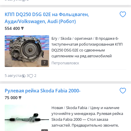
ДОЗВОНИЛИСЬ, ПИШИТЕ
0
КПП DQ250 DSG 02E на Фольцваген,
Ауди/Volkswagen, Audi (Робот)
554 400 ₸
Б/y
Skoda
оригинал
В продаже 6-
тиступенчатая роботизированная КПП
DQ250 DSG 02E со сдвоенным
сцеплением на ряд автомобилей
Volkswagen, Audi, Skoda и Seat.
7
Петропавловск
Минимальный пробег. Отличное
состояние. Гарантия. Привозной.
5 августа
3
2
Находимся в г. Петропавловск. Ул.
Украинская 183. Осуществляем доставку
Рулевая рейка Skoda Fabia 2000-
по всему Казахстану, а также в страны
СНГ. Актуальные цены и наличие
75 000 ₸
узнавайте по телефону или через в
Новая
Skoda Fabia
Цену и наличие
рабочее время: Понедельник-Пятница:
уточняйте у менеджера. Рулевая рейка
9: 30-18: 00 Суббота: 9: 30-17: 00
Skoda Fabia 2000 — Стол заказа
Воскресенье-Выходной. Компания Mega
запчастей. Предварительно звоните,
Авторазбор предлагает автозапчасти с