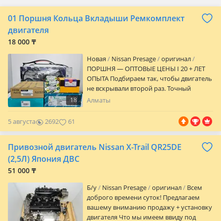
01 Поршня Кольца Вкладыши Ремкомплект
двигателя
18 000 ₸
Новая
Nissan Presage
оригинал
ПОРШНЯ — ОПТОВЫЕ ЦЕНЫ I 20 + ЛЕТ
ОПЫТА Подбираем так, чтобы двигатель
не вскрывали второй раз. Точный
подбор: • VIN • двигатель • размеры В
18
Алматы
наличии: Поршни, кольца, вкладыши,
прокладки и др. Алматы, Карсити 4 ярус
5 августа
2692
61
64 бутик Отправка по Казахстану
Ashibulak Auto — собрал и забыл.
Привозной двигатель Nissan X-Trail QR25DE
(2,5Л) Япония ДВС
51 000 ₸
Б/y
Nissan Presage
оригинал
Всем
доброго времени суток! Предлагаем
вашему вниманию продажу + установку
двигателя Что мы имеем ввиду под