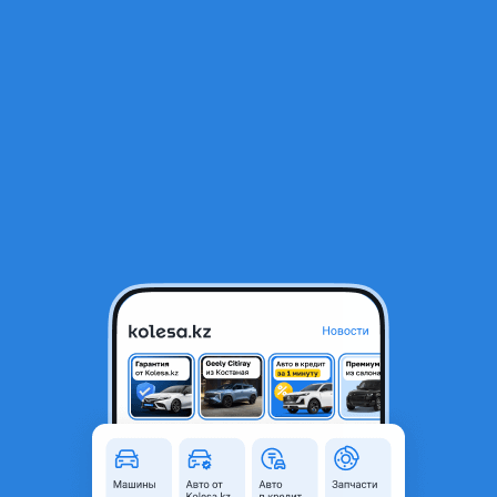
RU
Открыть приложение
2
Автозапчасти
Фильтр
Автозапчасти для Nissan Presage в Алматы
Найдено 987 объявлений
VIP-предложения
Стать VIP
СТАРТЕР НИССАН. ГЕНЕРАТОР. ГУР. КАТУШКА.
ТРАМБЛЕР. ДРОСЕЛЬ. СВ. ПРОВ. КОМПР
30 000 ₸