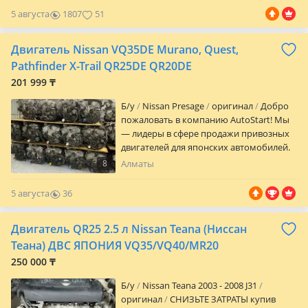
Японии engine from Japan Automatic
Салон, сиденья, панели приборов
5 августа
1807
51
transmission manual transmission from
Оригинал и качественные аналоги
Japan
Подбор по VIN-коду Отправка по всему
Двигатель Nissan VQ35DE Murano, Quest,
Казахстану Скидки постоянным и
оптовым клиентам Red Рассрочка QR
Pathfinder X-Trail QR25DE QR20DE
Быстрая доставка в регионы Поможем
201 999 ₸
подобрать нужную запчасть по
выгодной цене! Если деталь есть на
Б/y
Nissan Presage
оригинал
Добро
автомобиле — значит, мы её найдём!
пожаловать в компанию AutoStart! Мы
— лидеры в сфере продажи привозных
двигателей для японских автомобилей.
Наша компания специализируется на
8
Алматы
продаже двигателей для самых
популярных моделей японских авто,
5 августа
36
обеспечивая клиентов только
0
качественными и проверенными
Двигатель QR25 2.5 л Nissan Teana (Ниссан
агрегатами. Наши двигатели имеют
низкий пробег, гарантируя надежность
Теана) ДВС ЯПОНИЯ VQ35/VQ40/MR20
и долгий срок службы вашему
250 000 ₸
автомобилю. Кроме того, мы
предлагаем установку двигателей на
Б/y
Nissan Teana 2003 - 2008 J31
нашей собственной станции
оригинал
СНИЗЬТЕ ЗАТРАТЫ купив