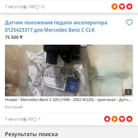
7 августа
196
12
Датчик положения педали акселератора
0125423317 для Mercedes Benz C CLK
75 500 ₸
1
Новая
Mercedes-Benz S 320 (1998 - 2002 W220)
оригинал
Датчик положения педали акселератора ОРИГИНАЛ A 0125423317 для Mercedes Benz C CLK E S класс. Работаем с организациями, RED, Credit. Рассрочка. Возможно под заказ др запчасти
Костанай
7 августа
93
1
Результаты поиска