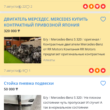
Звоните или пишите ответим на все
поможем подобрать качественную
722 906
вопросы, поможем подобрать
7 августа
22
2
контрактную коробку АКПП Mercedes-
подходящую коробку передач и
Benz по выгодной цене.
оперативно оформим отправку.
ДВИГАТЕЛЬ МЕРСЕДЕС. MERCEDES КУПИТЬ
КОНТРАКТНЫЙ ПРИВОЗНОЙ ЯПОНИЯ
320 000 ₸
Б/y
Mercedes-Benz S 320
оригинал
Контрактные двигатели Mercedes-Benz
от RR Motors Компания RR Motors
предлагает оригинальные контрактные
двигатели Mercedes-Benz в отличном
1
Алматы
техническом состоянии. В наличии
широкий выбор бензиновых и
7 августа
9
1
дизельных двигателей, поставляемых из
Японии, Европы и ОАЭ. Все двигатели
Стойка пневма подвески
проходят тщательную проверку перед
продажей, что позволяет убедиться в их
50 000 ₸
исправности и готовности к
Б/y
Mercedes-Benz S 320
Не плохом
эксплуатации. Мы предлагаем
состоянии чуть пропускает И стучит А
надежные контрактные агрегаты с
так в нормальном состоянии
большим остаточным ресурсом по