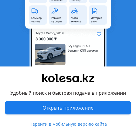
4
Б/y
Mercedes-Benz S 320 1994 - 1996 W140/C140 рестайлинг
оригинал
Астана
7 августа
19
0
Рейка рулевая
110 000 ₸
Удобный поиск и быстрая подача в приложении
Открыть приложение
1
Новая
Mercedes-Benz E 280 1995 - 1999 W210/S210
Наш магазин предлагает широкий выбор Рулевых реек, Гидравлических насосов, Головка блока цилиндров, и многое другое по ходовому и по мотору Отправка по Казахстану в любую точку. Для постоянных клиентов и Мастерам скидка Мы находимся в городе Алматы
Перейти в мобильную версию сайта
Алматы