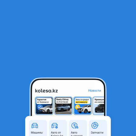
RU
Открыть приложение
1
Автозапчасти
Фильтр
Автозапчасти для Mercedes-Benz S 320 в
Казахстане
Найдено 4 084 объявления
VIP-предложения
Стать VIP
Двигатель M 104.995 3.2 литра Mercedes Benz
S320 W140, E320 W124, W210, W20
600 000 ₸