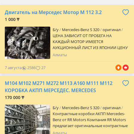
Двигатель на Мерседес Мотор М 112 3.2
1 000 ₸
Б/y
Mercedes-Benz S 320
оригинал
ЦЕНА ЗАВИСИТ ОТ ПРОБЕГА НА
КАЖДЫЙ МОТОР ИМЕЕТСЯ
АУКЦИОННЫЙ ЛИСТ ИЗ ЯПОНИИ ЦЕНУ
КОМПЛЕКТНОСТЬ И НАЛИЧИЕ
2
Алматы
УТОЧНЯЙТЕ ПО ТЕЛЕФОНУ Мотор М112
Объем 3.2 привозной из Японии В сборе
7 августа
2586
27
или голый Снят с аукционного авто в
Японии с Минимальным пробегом
M104 M102 M271 M272 M113 A160 M111 M112
Отправка в любой регион ЦЕНУ И
НАЛИЧИЕ УТОЧНЯЙТЕ ПО ТЕЛЕФОНУ
КОРОБКА АКПП МЕРСЕДЕС. MERCEDES
170 000 ₸
Б/y
Mercedes-Benz S 320
оригинал
Контрактные коробки АКПП Mercedes-
Benz от RR Motors Компания RR Motors
предлагает оригинальные контрактные
коробки АКПП Mercedes-Benz в
1
Алматы