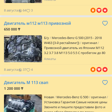
наличии и цену уточняйте по телефону
или
8 августа
64
3
Двигатель м112 м113 привозной
650 000 ₸
Б/y
Mercedes-Benz G 500 (2015 - 2018
W463 [3-й рестайлинг])
оригинал
Привозной двигатель из Японии М112
3.2 3.7 3.8 М113 5.0 5.5 С пробегом до 80
000 Установкой занимаемся мы под
3
Алматы
ключ Масло Антифриз Фильтр и
диагностика в подарок от сервиса
8 августа
37
4
Можно в рассрочку
Двигатель М 113 свап
1 200 000 ₸
Новая
Mercedes-Benz G 500
оригинал
Установка Гарантия Самые низкие цены
Звоните и пишите предоставим фото и