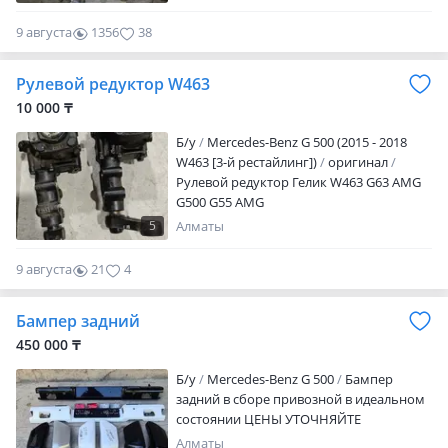
бесплатно. Также имеется ремонт: АКПП
ДВИГАТЕЛЕЙ ХОДОВОЙ ЧАСТИ.
9 августа
1356
38
Рулевой редуктор W463
10 000 ₸
Б/y
Mercedes-Benz G 500 (2015 - 2018
W463 [3-й рестайлинг])
оригинал
Рулевой редуктор Гелик W463 G63 AMG
G500 G55 AMG
5
Алматы
9 августа
21
4
Бампер задний
450 000 ₸
Б/y
Mercedes-Benz G 500
Бампер
задний в сборе привозной в идеальном
состоянии ЦЕНЫ УТОЧНЯЙТЕ
Алматы