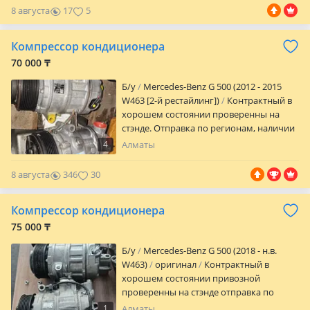
8 августа
17
5
Компрессор кондиционера
70 000 ₸
Б/y
Mercedes-Benz G 500 (2012 - 2015
W463 [2-й рестайлинг])
Контрактный в
хорошем состоянии проверенны на
стэнде. Отправка по регионам, наличии
и цену уточняйте по телефону или
4
Алматы
8 августа
346
30
Компрессор кондиционера
75 000 ₸
Б/y
Mercedes-Benz G 500 (2018 - н.в.
W463)
оригинал
Контрактный в
хорошем состоянии привозной
проверенны на стэнде отправка по
регионам Установка в городе Алматы
1
Алматы