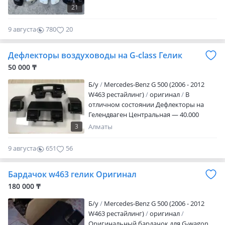
21
9 августа
780
20
Дефлекторы воздуховоды на G-class Гелик
50 000 ₸
Б/y
Mercedes-Benz G 500 (2006 - 2012
W463 рестайлинг)
оригинал
В
отличном состоянии Дефлекторы на
Гелендваген Центральная — 40.000
Боковые — 22.000
3
Алматы
9 августа
651
56
Бардачок w463 гелик Оригинал
180 000 ₸
Б/y
Mercedes-Benz G 500 (2006 - 2012
W463 рестайлинг)
оригинал
Оригинальный бардачок для G-wagon