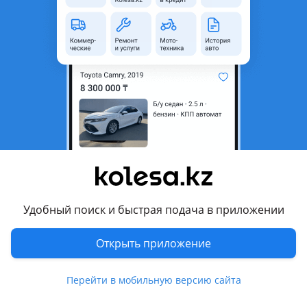
22
Б/y
Mercedes-Benz E 200 1995 - 1999 W210/S210
оригинал
Стойки в сборе, амортизаторы, пружины, чашки, пневмостойки на все модели Mercedes Benz в наличии и на заказ 7-14дн. Привозное б/у из Японии и США. Так же всегда в наличии амортизаторы, пружины, чашки на любую марку и модель Огромный ассортимент. Отправляем в регионы. Актуальные цены и наличие узнавайте по телефону. Звоните и пишите в любое время.
Алматы
8 августа
3495
142
М273 5.5 привозной мотор свежий с
установкой
1 300 000 ₸
Удобный поиск и быстрая подача в приложении
Открыть приложение
8
Б/y
Mercedes-Benz S 550 2005 - 2009 W221
оригинал
Свежее поступление двигателей и акпп из Японии Легендарный 5.5 в идеальном состоянии Масло антифриз фильтр бесплатно при установке Сегодня приехал на ремонт завтра уже забрал машину гарантия 14 дней любая проверка Предоплат задатков нет оплата только когда машина готова Работаем чётко быстро и с ответом за каждый мотор и каждого мастера
Перейти в мобильную версию сайта
Алматы