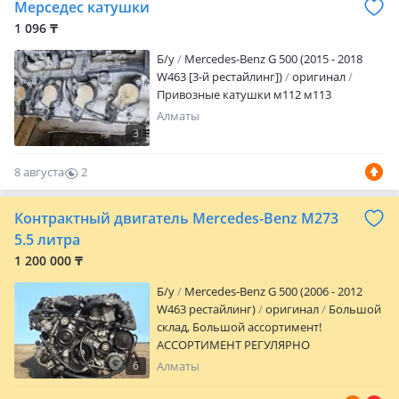
Мерседес катушки
отключения системы "сервисного
1 096 ₸
режима" — в комплекте. Демонтаж
штатных накладок порогов не
Б/y
Mercedes-Benz G 500 (2015 - 2018
требуется. По всем вопросам вы можете
W463 [3-й рестайлинг])
оригинал
написать нам на, либо позвонить по
Привозные катушки м112 м113
указанным контактным номерам.
Алматы
3
8 августа
2
0
Контрактный двигатель Mercedes-Benz M273
5.5 литра
1 200 000 ₸
Б/y
Mercedes-Benz G 500 (2006 - 2012
W463 рестайлинг)
оригинал
Большой
склад, Большой ассортимент!
АССОРТИМЕНТ РЕГУЛЯРНО
ОБНОВЛЯЕТСЯ. НОВЫЕ ЗАВОЗЫ!
6
Алматы
Организуем доставку до любого города
Казахстана и СНГ. ПРЕДВАРИТЕЛЬНО