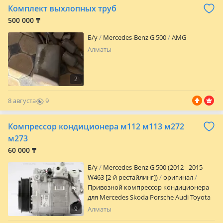
Комплект выхлопных труб
500 000 ₸
Б/y
Mercedes-Benz G 500
AMG
Алматы
2
8 августа
9
0
Компрессор кондиционера м112 м113 м272
м273
60 000 ₸
Б/y
Mercedes-Benz G 500 (2012 - 2015
W463 [2-й рестайлинг])
оригинал
Привозной компрессор кондиционера
для Mercedes Skoda Porsche Audi Toyota
Так же имеется все остальное навесное
9
Алматы
оборудование и двигателя