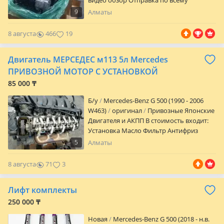
видео обзор Отправка по всему
Қазақстану
9
Алматы
8 августа
466
19
Двигатель МЕРСЕДЕС м113 5л Mercedes
ПРИВОЗНОЙ МОТОР С УСТАНОВКОЙ
85 000 ₸
Б/y
Mercedes-Benz G 500 (1990 - 2006
W463)
оригинал
Привозные Японские
Двигателя и АКПП В стоимость входит:
Установка Масло Фильтр Антифриз
Установка двигателя "под ключ"
5
Алматы
производится на нашем сервисе,
НИКАКИХ ПРЕДОПЛАТ, ОПЛАТА ТОЛЬКО
8 августа
71
3
ПОСЛЕ РЕЗУЛЬТАТА, не нужно тратить
время на поиски мастеров, сто,
Лифт комплекты
запчастей и тд. Гарантия
предоставляется на двигатель и на
250 000 ₸
работу. В случае выявления
Новая
Mercedes-Benz G 500 (2018 - н.в.
несправности, замена на другой мотор