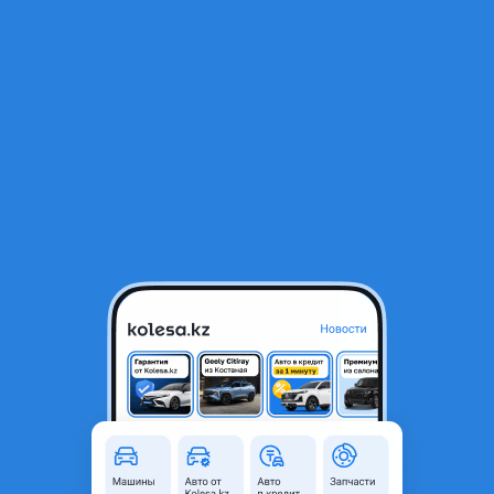
RU
Открыть приложение
2
Автозапчасти
Фильтр
Автозапчасти для Mercedes-Benz G 500 в
Алматы
Найдено 1 177 объявлений
VIP-предложения
Стать VIP
Амортизаторы, пружины Mercedes Benz
19 900 ₸