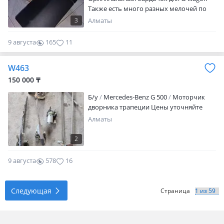
Также есть много разных мелочей по
салону или же по кузову для Гелик на
3
Алматы
заказ
9 августа
165
11
W463
150 000 ₸
Б/y
Mercedes-Benz G 500
Моторчик
дворника трапеции Цены уточняйте
Алматы
2
9 августа
578
16
Следующая
Страница