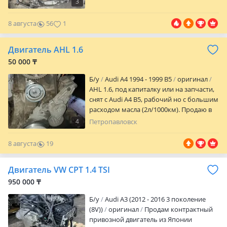
3
8 августа
56
1
Двигатель AHL 1.6
50 000 ₸
Б/y
Audi A4 1994 - 1999 B5
оригинал
AHL 1.6, под капиталку или на запчасти,
снят с Audi A4 B5, рабочий но с большим
расходом масла (2л/1000км). Продаю в
сборе.
4
Петропавловск
8 августа
19
0
Двигатель VW CPT 1.4 TSI
950 000 ₸
Б/y
Audi A3 (2012 - 2016 3 поколение
(8V))
оригинал
Продам контрактный
привозной двигатель из Японии