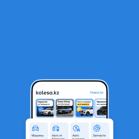
RU
Открыть приложение
2
Автозапчасти
Фильтр
Автозапчасти для Audi в Петропавловске
Найдено 181 объявление
VIP-предложения
Стать VIP
Двс Ауди A4 A6 ABC AAH двигатель 2.6 2.8
800 000 ₸
3