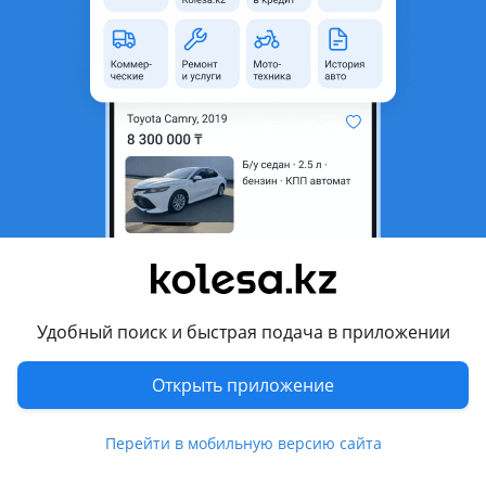
Б/y
Audi A6
оригинал
Контрактный двигатель на Ауди 2.6 2.8
Петропавловск
8 августа
56
1
Двигатель AHL 1.6
50 000 ₸
Удобный поиск и быстрая подача в приложении
4
Открыть приложение
Б/y
Audi A4 (1994 - 1999 B5)
оригинал
AHL 1.6, под капиталку или на запчасти, снят с Audi A4 B5, рабочий но с большим расходом масла (2л/1000км). Продаю в сборе.
Петропавловск
Перейти в мобильную версию сайта
8 августа
19
0