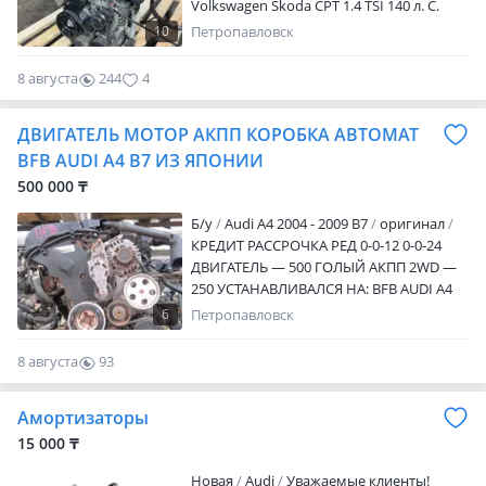
Volkswagen Skoda CPT 1.4 TSI 140 л. C.
Осуществляется отправка во все
10
Петропавловск
регионы страны и СНГ. Есть срок
проверки и сервис установки
8 августа
244
4
ДВИГАТЕЛЬ МОТОР АКПП КОРОБКА АВТОМАТ
BFB AUDI A4 B7 ИЗ ЯПОНИИ
500 000 ₸
Б/y
Audi A4 2004 - 2009 B7
оригинал
КРЕДИТ РАССРОЧКА РЕД 0-0-12 0-0-24
ДВИГАТЕЛЬ — 500 ГОЛЫЙ АКПП 2WD —
250 УСТАНАВЛИВАЛСЯ НА: BFB AUDI A4
B7 ЦЕНА ЗА ДВИГАТЕЛЬ BFB ГОЛЫЙ БЕЗ
6
Петропавловск
НАВЕСНОГО ВРЕМЯ НА ПРОВЕРКУ: 30
КАЛЕНДАРНЫХ ДНЕЙ! КОНТРАКТНЫЙ
8 августа
93
ИЗ ЯПОНИИ С МИНИМАЛЬНЫМ
0
ПРОБЕГОМ! ПРЕДОСТАВЛЯЕМ ФОТО
Амортизаторы
ВИДЕО ОБЗОР ЛЮБОЙ ДЕТАЛИ
ДОСТАВКА ПО ВСЕМУ КАЗАХСТАНУ!
15 000 ₸
ОТПАВИМ В ЛЮБОЙ ГОРОД И РЕГИОН
Новая
Audi
Уважаемые клиенты!
КАЗАХСТАНА. СПОСОБ ОТПРАВКИ