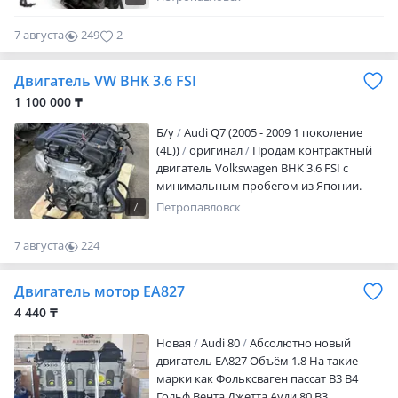
Отправка во все регионы Республики
Казахстан. Есть срок проверки
7 августа
249
2
Двигатель VW BHK 3.6 FSI
1 100 000 ₸
Б/y
Audi Q7 (2005 - 2009 1 поколение
(4L))
оригинал
Продам контрактный
двигатель Volkswagen BHK 3.6 FSI с
минимальным пробегом из Японии.
Осуществляем отправку во все регионы
7
Петропавловск
страны и СНГ. Есть срок проверки и
сервис установки
7 августа
224
0
Двигатель мотор ЕА827
4 440 ₸
Новая
Audi 80
Абсолютно новый
двигатель ЕА827 Объём 1.8 На такие
марки как Фольксваген пассат В3 В4
Гольф Вента Джетта Ауди 80 В3