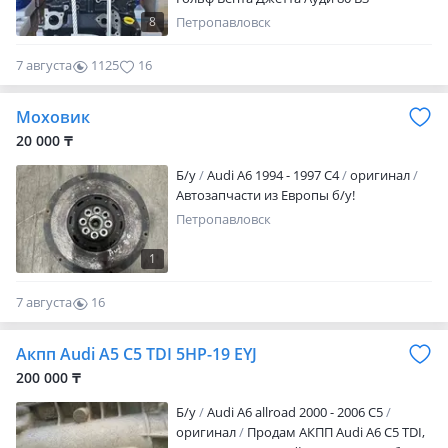
Volkswagen passat B3 B4 Golf Vento Jetta
8
Петропавловск
Audi B3 80 Есть так же и контрактные
привозные двигатели! Большой выбор
7 августа
1125
16
новых а так же привозных контрактных
двигателей! Отправка в регионы! Есть
Моховик
рассрочка!
20 000 ₸
Б/y
Audi A6 1994 - 1997 C4
оригинал
Автозапчасти из Европы б/у!
Петропавловск
1
7 августа
16
0
Акпп Audi A5 C5 TDI 5HP-19 EYJ
200 000 ₸
Б/y
Audi A6 allroad 2000 - 2006 C5
оригинал
Продам АКПП Audi A6 C5 TDI,