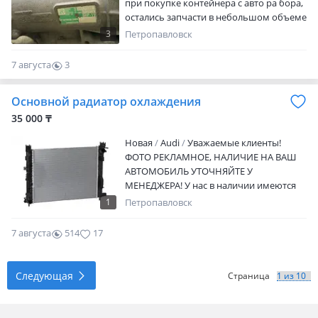
при покупке контейнера с авто ра бора,
остались запчасти в небольшом объеме
3
Петропавловск
7 августа
3
0
Основной радиатор охлаждения
35 000 ₸
Новая
Audi
Уважаемые клиенты!
ФОТО РЕКЛАМНОЕ, НАЛИЧИЕ НА ВАШ
АВТОМОБИЛЬ УТОЧНЯЙТЕ У
МЕНЕДЖЕРА! У нас в наличии имеются
автозапчасти на все виды автомобилей.
1
Петропавловск
Стоимость вы можете уточнить по
телефону. Наш магазин — крупный
7 августа
514
17
поставщик запчастей для японских и
корейских автомобилей, продукция
которого успешно реализуется по всему
Следующая
Страница
Казахстану и за его пределами.
Компания осуществляет прямые
поставки автозапчастей с фабрик Китая