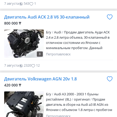
проверки и сервис по установке
звоните по указанному номеру.
7 августа
543
1
Предварительно уточняйте цену и
наличие товара у нашего менеджера.
Двигатель Audi ACK 2.8 V6 30-клапанный
Так как наши товары привозные цены
800 000 ₸
меняются с учетом курс валют.
Авторазбор BARYS AUTO. Широкий
Б/y
Audi
Продам двигатель Ауди ACK
выбор автозапчастей. Оригинальные
2.4 и 2.8 литра объема, 30-клапанный в
запчасти из Японии, Европы, ОАЭ и США.
отличном состоянии из Японии с
Есть отправка по регионам РК. Время
минимальным пробегом. Данный
работы с 9: 00-18: 00 с перерывом 13: 00-
агрегат устанавливается на такие
8
Петропавловск
14: 00. Без выходных.
автомобили как: Audi A4 B5, A6 C4, A6 C5,
A8 D2, Volkswagen Passat B5. Отправка в
7 августа
2320
12
любой регион страны. Находимся в
городе Нур-Султан (Астана)
Двигатель Volkswagen AGN 20v 1.8
420 000 ₸
Б/y
Audi A3 2000 - 2003 1 буыны
рестайлинг (8L)
оригинал
Продам
двигатель в сборе на Audi a3 8l AGN из
Японии с объемом 1.8 литра с пробегом
126 тыс. Км. Имеется аукционный лист.
7
Петропавловск