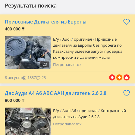
Результаты поиска
Привозные Двигателя из Европы
400 000 ₸
Б/y
Audi
оригинал
Привозные
двигателя из Европы без пробега по
Казахстану имеется запуск проверка
компрессии и давления масла
находимся в городе Шымкент также
23
Петропавловск
имеется отправка по всему Казахстану
8 августа
1837
23
Двс Ауди A4 A6 ABC AAH двигатель 2.6 2.8
800 000 ₸
Б/y
Audi A6
оригинал
Контрактный
двигатель на Ауди 2.6 2.8
Петропавловск