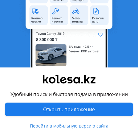
© 2006 — 2026 АО Колеса
Главная
Полная версия
Защищено reCAPTCHA. Действуют
Политика конфиденциальности
и
Условия использования Google
Удобный поиск и быстрая подача в приложении
Открыть приложение
Перейти в мобильную версию сайта
Kolesa.kz
Избранное
Подать
Сообщения
Кабинет