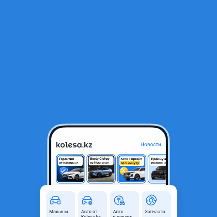
RU
Открыть приложение
1
Аксессуары и мультимедиа
Фильтр
Аксессуары для автомобилей в Казахстане
Найдено 1 объявление
Ксенон лампы комплект с блоком розжига
универсальные
12 000 ₸
Новая
Ксенон лампы комплект с
блоком розжига универсальные
Астана
7
31 июля
141
2